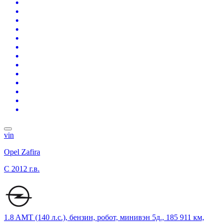
vin
Opel Zafira
C
2012 г.в.
1.8 AMT (140 л.с.), бензин, робот, минивэн 5д., 185 911 км,