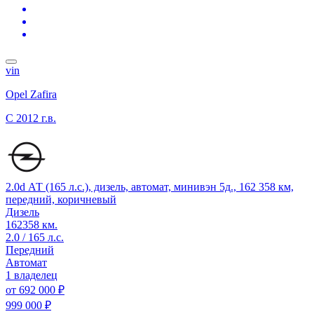
vin
Opel Zafira
C
2012 г.в.
2.0d АТ (165 л.с.), дизель, автомат, минивэн 5д., 162 358 км,
передний, коричневый
Дизель
162358 км.
2.0 / 165 л.с.
Передний
Автомат
1 владелец
от
692 000 ₽
999 000 ₽