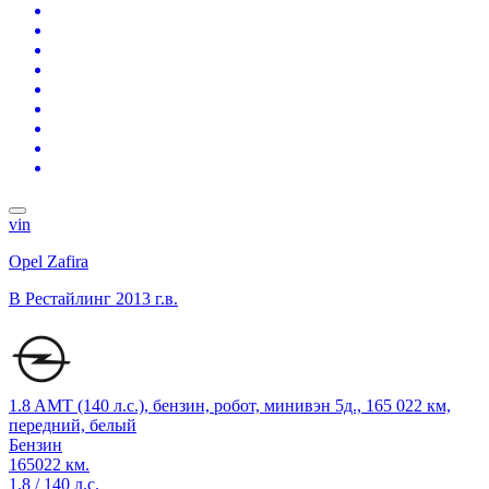
vin
Opel Zafira
B Рестайлинг
2013 г.в.
1.8 AMT (140 л.с.), бензин, робот, минивэн 5д., 165 022 км,
передний, белый
Бензин
165022 км.
1.8 / 140 л.с.