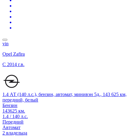
vin
Opel Zafira
C
2014 г.в.
1.4 АТ (140 л.с.), бензин, автомат, минивэн 5д., 143 625 км,
передний, белый
Бензин
143625 км.
1.4 / 140 л.с.
Передний
Автомат
2 владельца