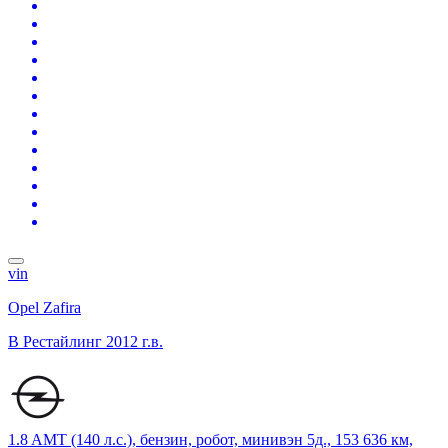
vin
Opel Zafira
B Рестайлинг
2012 г.в.
1.8 AMT (140 л.с.), бензин, робот, минивэн 5д., 153 636 км,