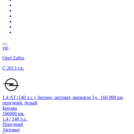
vin
Opel Zafira
C
2013 г.в.
1.4 АТ (140 л.с.), бензин, автомат, минивэн 5д., 166 000 км,
передний, белый
Бензин
166000 км.
1.4 / 140 л.с.
Передний
Автомат