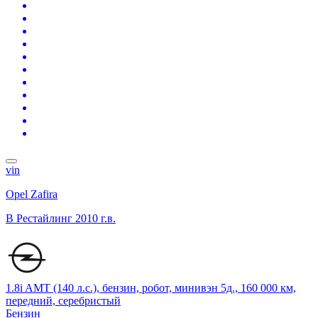
vin
Opel Zafira
B Рестайлинг
2010 г.в.
1.8i AMT (140 л.с.), бензин, робот, минивэн 5д., 160 000 км,
передний, серебристый
Бензин