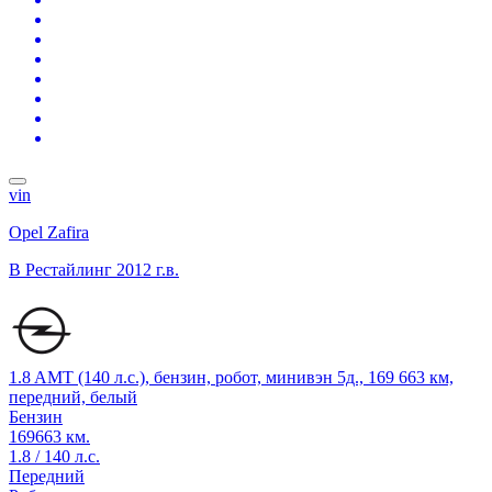
vin
Opel Zafira
B Рестайлинг
2012 г.в.
1.8 AMT (140 л.с.), бензин, робот, минивэн 5д., 169 663 км,
передний, белый
Бензин
169663 км.
1.8 / 140 л.с.
Передний