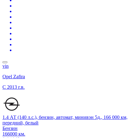
vin
Opel Zafira
C
2013 г.в.
1.4 АТ (140 л.с.), бензин, автомат, минивэн 5д., 166 000 км,
передний, белый
Бензин
166000 км.