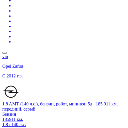
vin
Opel Zafira
C
2012 г.в.
1.8 AMT (140 л.с.), бензин, робот, минивэн 5д., 185 911 км,
передний, серый
Бензин
185911 км.
1.8 / 140 л.с.