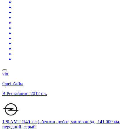
vin
Opel Zafira
B Рестайлинг
2012 г.в.
1.8i AMT (140 л.с.), бензин, робот, минивэн 5д., 141 000 км,
передний, серый