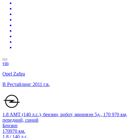
vin
Opel Zafira
B Рестайлинг
2011 г.в.
1.8 AMT (140 л.с.), бензин, робот, минивэн 5д., 170 970 км,
передний, синий
Бензин
170970 км.
1.8 / 140 л.с.