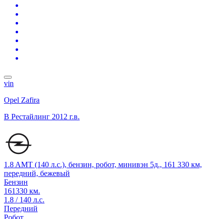
vin
Opel Zafira
B Рестайлинг
2012 г.в.
1.8 AMT (140 л.с.), бензин, робот, минивэн 5д., 161 330 км,
передний, бежевый
Бензин
161330 км.
1.8 / 140 л.с.
Передний
Робот