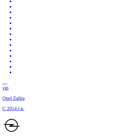
vin
Opel Zafira
C
2014 г.в.