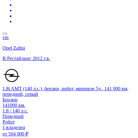
vin
Opel Zafira
B Рестайлинг
2012 г.в.
1.8i AMT (140 л.с.), бензин, робот, минивэн 5д., 141 000 км,
передний, серый
Бензин
141000 км.
1.8 / 140 л.с.
Передний
Робот
1 владелец
от
504 000 ₽