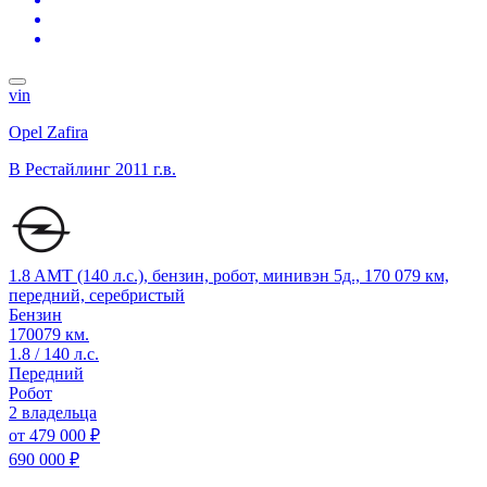
vin
Opel Zafira
B Рестайлинг
2011 г.в.
1.8 AMT (140 л.с.), бензин, робот, минивэн 5д., 170 079 км,
передний, серебристый
Бензин
170079 км.
1.8 / 140 л.с.
Передний
Робот
2 владельца
от
479 000 ₽
690 000 ₽