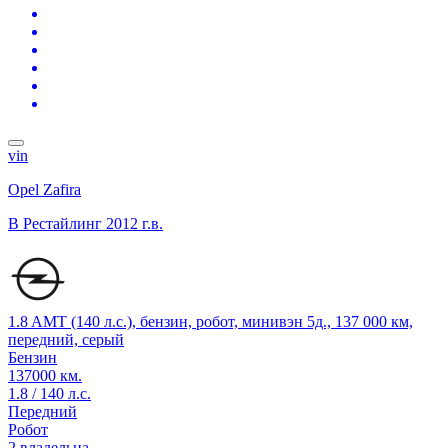
vin
Opel Zafira
B Рестайлинг
2012 г.в.
1.8 AMT (140 л.с.), бензин, робот, минивэн 5д., 137 000 км,
передний, серый
Бензин
137000 км.
1.8 / 140 л.с.
Передний
Робот
2 владельца