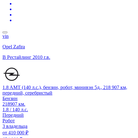
vin
Opel Zafira
B Рестайлинг
2010 г.в.
1.8 AMT (140 л.с.), бензин, робот, минивэн 5д., 218 907 км,
передний, серебристый
Бензин
218907 км.
1.8 / 140 л.с.
Передний
Робот
3 владельца
от
410 000 ₽