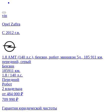
vin
Opel Zafira
C
2012 г.в.
1.8 AMT (140 л.с.), бензин, робот, минивэн 5д., 185 911 км,
передний, серый
Бензин
185911 км.
1.8 / 140 л.с.
Передний
Робот
2 владельца
от
484 000 ₽
709 990 ₽
Гарантия юридической чистоты