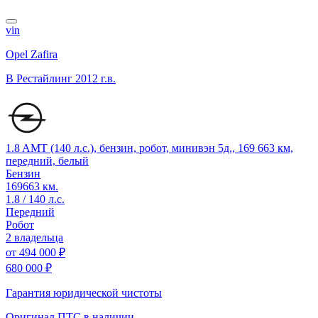
vin
Opel Zafira
B Рестайлинг
2012 г.в.
1.8 AMT (140 л.с.), бензин, робот, минивэн 5д., 169 663 км,
передний, белый
Бензин
169663 км.
1.8 / 140 л.с.
Передний
Робот
2 владельца
от
494 000 ₽
680 000 ₽
Гарантия юридической чистоты
Оригинал ПТС
в наличии