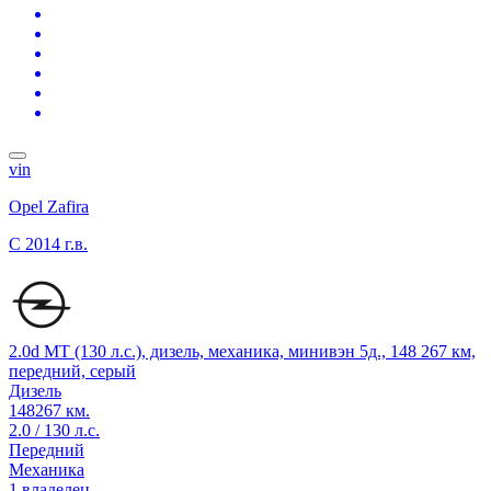
vin
Opel Zafira
C
2014 г.в.
2.0d MT (130 л.с.), дизель, механика, минивэн 5д., 148 267 км,
передний, серый
Дизель
148267 км.
2.0 / 130 л.с.
Передний
Механика
1 владелец