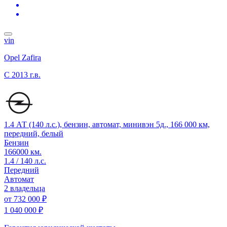
vin
Opel Zafira
C
2013 г.в.
1.4 АТ (140 л.с.), бензин, автомат, минивэн 5д., 166 000 км,
передний, белый
Бензин
166000 км.
1.4 / 140 л.с.
Передний
Автомат
2 владельца
от
732 000 ₽
1 040 000 ₽