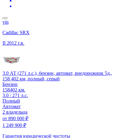
vin
Cadillac SRX
II
2012 г.в.
3.0 АТ (271 л.с.), бензин, автомат, внедорожник 5д.,
158 402 км, полный, серый
Бензин
158402 км.
3.0 / 271 л.с.
Полный
Автомат
2 владельца
от
890 000 ₽
1 249 900 ₽
Гарантия юридической чистоты