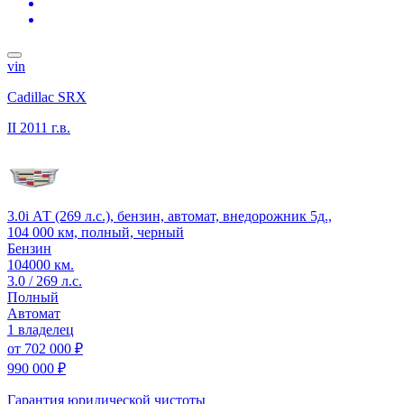
vin
Cadillac SRX
II
2011 г.в.
3.0i АТ (269 л.с.), бензин, автомат, внедорожник 5д.,
104 000 км, полный, черный
Бензин
104000 км.
3.0 / 269 л.с.
Полный
Автомат
1 владелец
от
702 000 ₽
990 000 ₽
Гарантия юридической чистоты