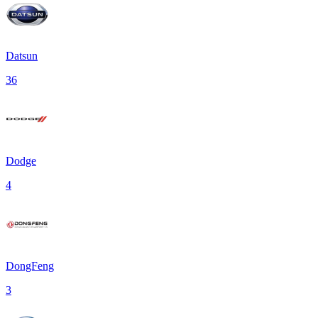
Datsun
36
Dodge
4
DongFeng
3