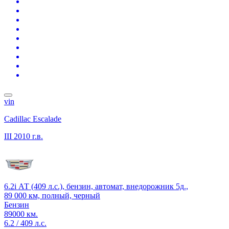
vin
Cadillac Escalade
III
2010 г.в.
6.2i АТ (409 л.с.), бензин, автомат, внедорожник 5д.,
89 000 км, полный, черный
Бензин
89000 км.
6.2 / 409 л.с.