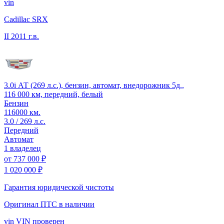
vin
Cadillac SRX
II
2011 г.в.
3.0i АТ (269 л.с.), бензин, автомат, внедорожник 5д.,
116 000 км, передний, белый
Бензин
116000 км.
3.0 / 269 л.с.
Передний
Автомат
1 владелец
от
737 000 ₽
1 020 000 ₽
Гарантия юридической чистоты
Оригинал ПТС
в наличии
vin
VIN проверен