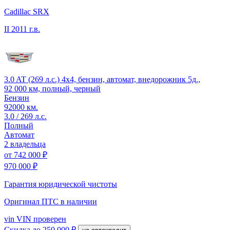
Cadillac SRX
II
2011 г.в.
3.0 AT (269 л.с.) 4x4, бензин, автомат, внедорожник 5д.,
92 000 км, полный, черный
Бензин
92000 км.
3.0 / 269 л.с.
Полный
Автомат
2 владельца
от
742 000 ₽
970 000 ₽
Гарантия юридической чистоты
Оригинал ПТС
в наличии
vin
VIN проверен
Скидка
до 250 000 ₽