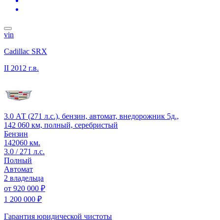
vin
Cadillac SRX
II
2012 г.в.
3.0 АТ (271 л.с.), бензин, автомат, внедорожник 5д.,
142 060 км, полный, серебристый
Бензин
142060 км.
3.0 / 271 л.с.
Полный
Автомат
2 владельца
от
920 000 ₽
1 200 000 ₽
Гарантия юридической чистоты