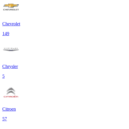
Chevrolet
149
Chrysler
5
Citroen
57