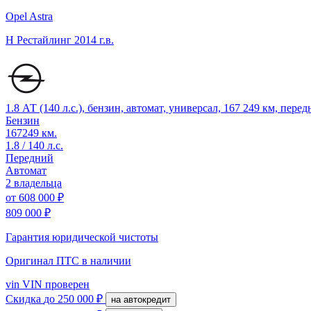
Opel Astra
H Рестайлинг
2014 г.в.
1.8 АТ (140 л.с.), бензин, автомат, универсал, 167 249 км, пере
Бензин
167249 км.
1.8 / 140 л.с.
Передний
Автомат
2 владельца
от
608 000 ₽
809 000 ₽
Гарантия юридической чистоты
Оригинал ПТС
в наличии
vin
VIN проверен
Скидка
до 250 000 ₽
на автокредит