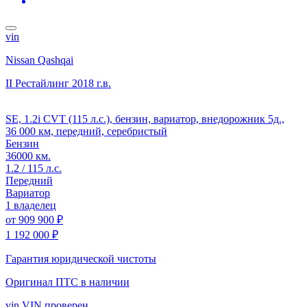
vin
Nissan Qashqai
II Рестайлинг
2018 г.в.
SE, 1.2i CVT (115 л.с.), бензин, вариатор, внедорожник 5д.,
36 000 км, передний, серебристый
Бензин
36000 км.
1.2 / 115 л.с.
Передний
Вариатор
1 владелец
от
909 900 ₽
1 192 000 ₽
Гарантия юридической чистоты
Оригинал ПТС
в наличии
vin
VIN проверен