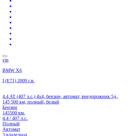
vin
BMW X6
I (E71)
2009 г.в.
4.4 AT (407 л.с.) 4x4, бензин, автомат, внедорожник 5д.,
145 500 км, полный, белый
Бензин
145500 км.
4.4 / 407 л.с.
Полный
Автомат
3 владельца