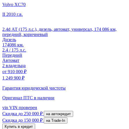
Volvo XC70
II
2010 г.в.
2.4d АТ (175 л.с.), дизель, автомат, универсал, 174 086 км,
передний, коричневый
Дизель
174086 км.
2.4 / 175 л.с.
Передний
Автомат
2 владельца
от
910 000 ₽
1 249 900 ₽
Гарантия юридической чистоты
Оригинал ПТС
в наличии
vin
VIN проверен
Скидка
до 250 000 ₽
на автокредит
Скидка
до 150 000 ₽
на Trade-In
Купить в кредит