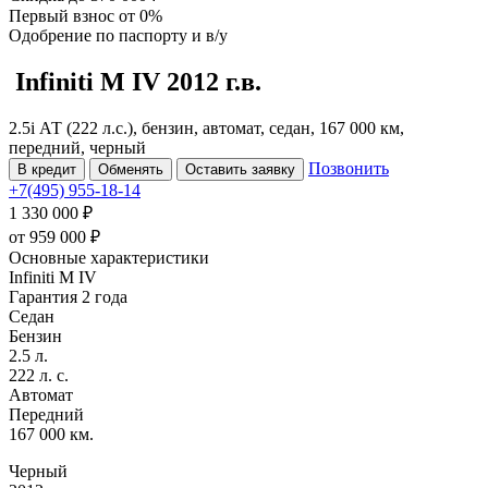
Первый взнос
от 0%
Одобрение
по паспорту и в/у
Infiniti M
IV
2012 г.в.
2.5i АТ (222 л.с.), бензин, автомат, седан, 167 000 км,
передний, черный
Позвонить
В кредит
Обменять
Оставить заявку
+7(495) 955-18-14
1 330 000 ₽
от
959 000
₽
Основные характеристики
Infiniti M IV
Гарантия 2 года
Седан
Бензин
2.5 л.
222 л. с.
Автомат
Передний
167 000 км.
Черный