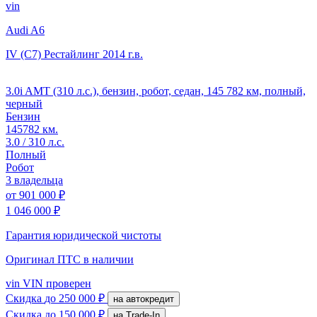
vin
Audi A6
IV (C7) Рестайлинг
2014 г.в.
3.0i AMT (310 л.с.), бензин, робот, седан, 145 782 км, полный,
черный
Бензин
145782 км.
3.0 / 310 л.с.
Полный
Робот
3 владельца
от
901 000 ₽
1 046 000 ₽
Гарантия юридической чистоты
Оригинал ПТС
в наличии
vin
VIN проверен
Скидка
до 250 000 ₽
на автокредит
Скидка
до 150 000 ₽
на Trade-In