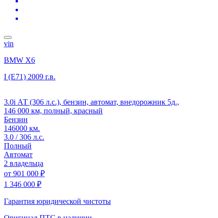
vin
BMW X6
I (E71)
2009 г.в.
3.0i АТ (306 л.с.), бензин, автомат, внедорожник 5д.,
146 000 км, полный, красный
Бензин
146000 км.
3.0 / 306 л.с.
Полный
Автомат
2 владельца
от
901 000 ₽
1 346 000 ₽
Гарантия юридической чистоты
Оригинал ПТС
в наличии