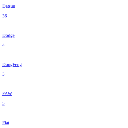
Datsun
36
Dodge
4
DongFeng
3
FAW
5
Fiat