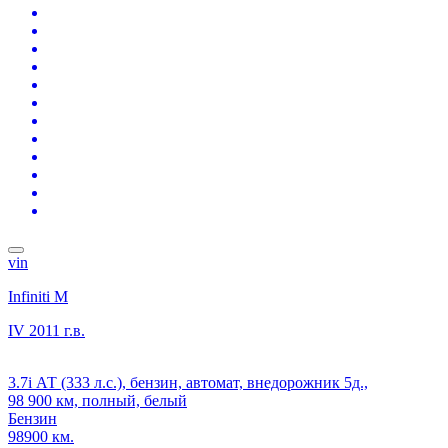
vin
Infiniti M
IV
2011 г.в.
3.7i АТ (333 л.с.), бензин, автомат, внедорожник 5д.,
98 900 км, полный, белый
Бензин
98900 км.