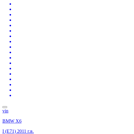
vin
BMW X6
I (E71)
2011 г.в.