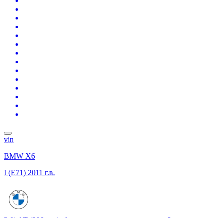
vin
BMW X6
I (E71)
2011 г.в.