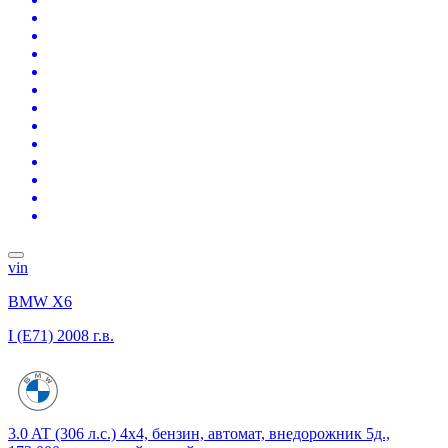
vin
BMW X6
I (E71)
2008 г.в.
3.0 AT (306 л.с.) 4x4, бензин, автомат, внедорожник 5д.,