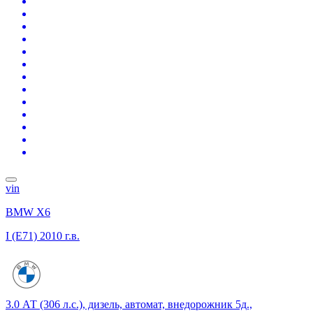
vin
BMW X6
I (E71)
2010 г.в.
3.0 АТ (306 л.с.), дизель, автомат, внедорожник 5д.,