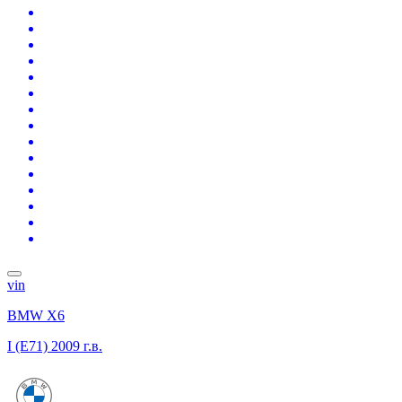
vin
BMW X6
I (E71)
2009 г.в.