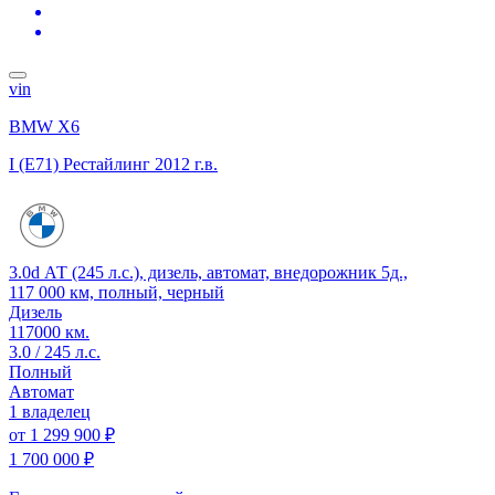
vin
BMW X6
I (E71) Рестайлинг
2012 г.в.
3.0d АТ (245 л.с.), дизель, автомат, внедорожник 5д.,
117 000 км, полный, черный
Дизель
117000 км.
3.0 / 245 л.с.
Полный
Автомат
1 владелец
от
1 299 900 ₽
1 700 000 ₽