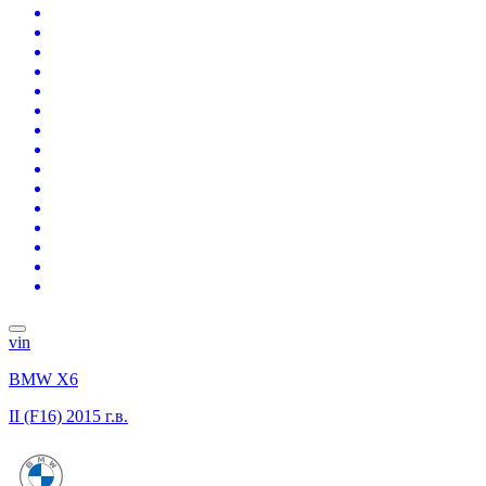
vin
BMW X6
II (F16)
2015 г.в.