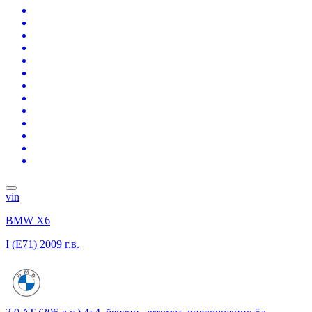
vin
BMW X6
I (E71)
2009 г.в.