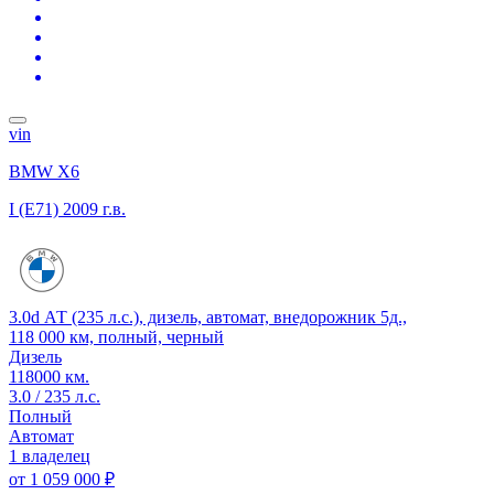
vin
BMW X6
I (E71)
2009 г.в.
3.0d АТ (235 л.с.), дизель, автомат, внедорожник 5д.,
118 000 км, полный, черный
Дизель
118000 км.
3.0 / 235 л.с.
Полный
Автомат
1 владелец
от
1 059 000 ₽