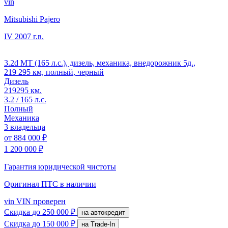
vin
Mitsubishi Pajero
IV
2007 г.в.
3.2d MT (165 л.с.), дизель, механика, внедорожник 5д.,
219 295 км, полный, черный
Дизель
219295 км.
3.2 / 165 л.с.
Полный
Механика
3 владельца
от
884 000 ₽
1 200 000 ₽
Гарантия юридической чистоты
Оригинал ПТС
в наличии
vin
VIN проверен
Скидка
до 250 000 ₽
на автокредит
Скидка
до 150 000 ₽
на Trade-In