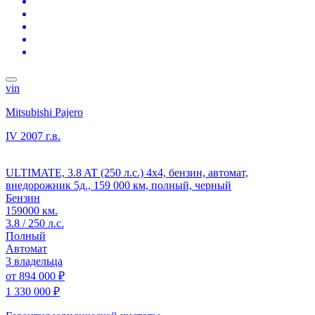
vin
Mitsubishi Pajero
IV
2007 г.в.
ULTIMATE, 3.8 AT (250 л.с.) 4x4, бензин, автомат,
внедорожник 5д., 159 000 км, полный, черный
Бензин
159000 км.
3.8 / 250 л.с.
Полный
Автомат
3 владельца
от
894 000 ₽
1 330 000 ₽