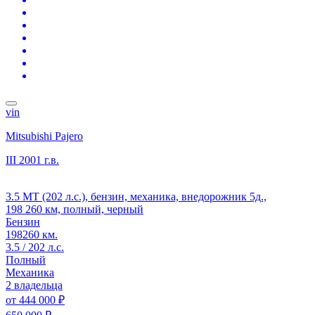
vin
Mitsubishi Pajero
III
2001 г.в.
3.5 MT (202 л.с.), бензин, механика, внедорожник 5д.,
198 260 км, полный, черный
Бензин
198260 км.
3.5 / 202 л.с.
Полный
Механика
2 владельца
от
444 000 ₽