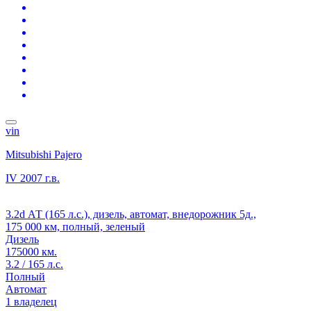
vin
Mitsubishi Pajero
IV
2007 г.в.
3.2d АТ (165 л.с.), дизель, автомат, внедорожник 5д.,
175 000 км, полный, зеленый
Дизель
175000 км.
3.2 / 165 л.с.
Полный
Автомат
1 владелец