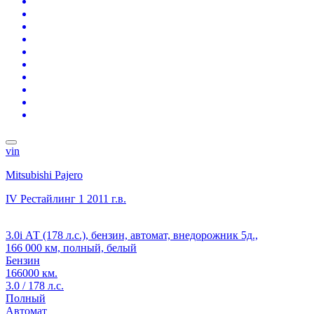
vin
Mitsubishi Pajero
IV Рестайлинг 1
2011 г.в.
3.0i АТ (178 л.с.), бензин, автомат, внедорожник 5д.,
166 000 км, полный, белый
Бензин
166000 км.
3.0 / 178 л.с.
Полный
Автомат