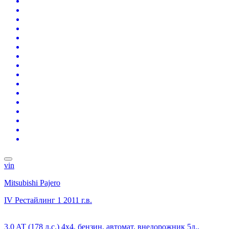
vin
Mitsubishi Pajero
IV Рестайлинг 1
2011 г.в.
3.0 AT (178 л.с.) 4x4, бензин, автомат, внедорожник 5д.,