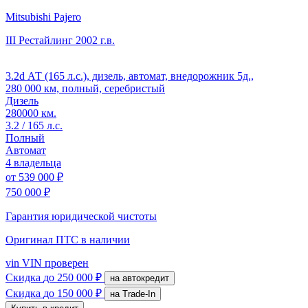
Mitsubishi Pajero
III Рестайлинг
2002 г.в.
3.2d АТ (165 л.с.), дизель, автомат, внедорожник 5д.,
280 000 км, полный, серебристый
Дизель
280000 км.
3.2 / 165 л.с.
Полный
Автомат
4 владельца
от
539 000 ₽
750 000 ₽
Гарантия юридической чистоты
Оригинал ПТС
в наличии
vin
VIN проверен
Скидка
до 250 000 ₽
на автокредит
Скидка
до 150 000 ₽
на Trade-In