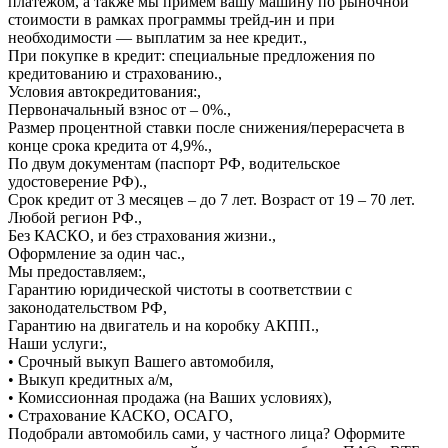
платежом, а также мы примем вашу машину по рыночной
стоимости в рамках программы трейд-ин и при
необходимости — выплатим за нее кредит.
,
При покупке в кредит: специальные предложения по
кредитованию и страхованию.
,
Условия автокредитования:
,
Первоначальный взнос от – 0%.
,
Размер процентной ставки после снижения/перерасчета в
конце срока кредита от 4,9%.
,
По двум документам (паспорт РФ, водительское
удостоверение РФ).
,
Срок кредит от 3 месяцев – до 7 лет. Возраст от 19 – 70 лет.
Любой регион РФ.
,
Без КАСКО, и без страхования жизни.
,
Оформление за один час.
,
Мы предоставляем:
,
Гарантию юридической чистоты в соответствии с
законодательством РФ
,
Гарантию на двигатель и на коробку АКПП.
,
Наши услуги:
,
• Срочный выкуп Вашего автомобиля
,
• Выкуп кредитных а/м
,
• Комиссионная продажа (на Ваших условиях)
,
• Страхование КАСКО, ОСАГО
,
Подобрали автомобиль сами, у частного лица? Оформите