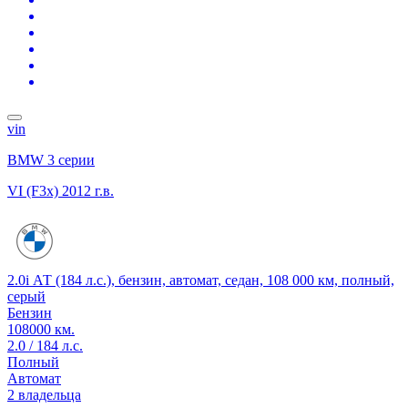
vin
BMW 3 серии
VI (F3x)
2012 г.в.
2.0i АТ (184 л.с.), бензин, автомат, седан, 108 000 км, полный,
серый
Бензин
108000 км.
2.0 / 184 л.с.
Полный
Автомат
2 владельца