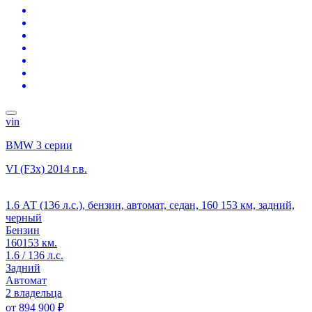
vin
BMW 3 серии
VI (F3x)
2014 г.в.
1.6 АТ (136 л.с.), бензин, автомат, седан, 160 153 км, задний,
черный
Бензин
160153 км.
1.6 / 136 л.с.
Задний
Автомат
2 владельца
от
894 900 ₽