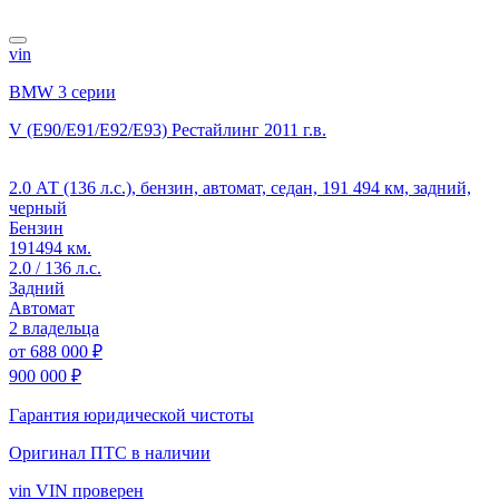
vin
BMW 3 серии
V (E90/E91/E92/E93) Рестайлинг
2011 г.в.
2.0 АТ (136 л.с.), бензин, автомат, седан, 191 494 км, задний,
черный
Бензин
191494 км.
2.0 / 136 л.с.
Задний
Автомат
2 владельца
от
688 000 ₽
900 000 ₽
Гарантия юридической чистоты
Оригинал ПТС
в наличии
vin
VIN проверен