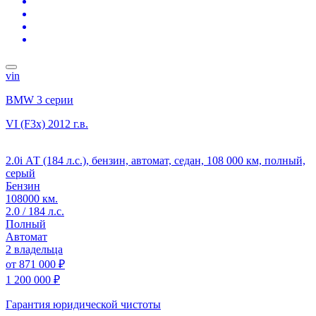
vin
BMW 3 серии
VI (F3x)
2012 г.в.
2.0i АТ (184 л.с.), бензин, автомат, седан, 108 000 км, полный,
серый
Бензин
108000 км.
2.0 / 184 л.с.
Полный
Автомат
2 владельца
от
871 000 ₽
1 200 000 ₽
Гарантия юридической чистоты