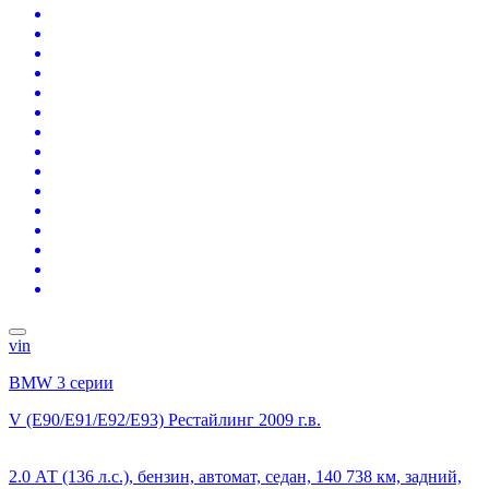
vin
BMW 3 серии
V (E90/E91/E92/E93) Рестайлинг
2009 г.в.
2.0 АТ (136 л.с.), бензин, автомат, седан, 140 738 км, задний,