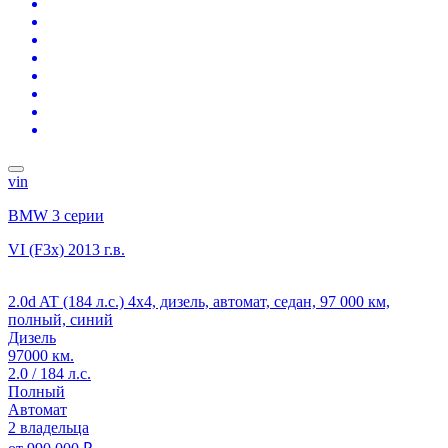
vin
BMW 3 серии
VI (F3x)
2013 г.в.
2.0d AT (184 л.с.) 4x4, дизель, автомат, седан, 97 000 км,
полный, синий
Дизель
97000 км.
2.0 / 184 л.с.
Полный
Автомат
2 владельца