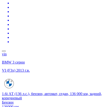
vin
BMW 3 серии
VI (F3x)
2013 г.в.
1.6i АТ (136 л.с.), бензин, автомат, седан, 136 000 км, задний,
коричневый
Бензин
136000 км.