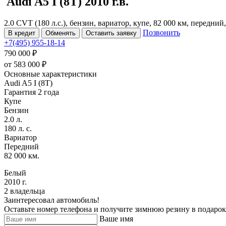
Audi A5
I (8T)
2010 г.в.
2.0 CVT (180 л.с.), бензин, вариатор, купе, 82 000 км, передний
Позвонить
В кредит
Обменять
Оставить заявку
+7(495) 955-18-14
790 000 ₽
от
583 000
₽
Основные характеристики
Audi A5 I (8T)
Гарантия 2 года
Купе
Бензин
2.0 л.
180 л. с.
Вариатор
Передний
82 000 км.
Белый
2010 г.
2 владельца
Заинтересовал автомобиль!
Оставьте номер телефона и получите зимнюю резину в подарок
Ваше имя