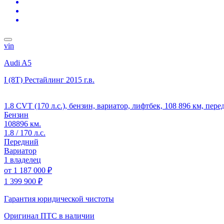
vin
Audi A5
I (8T) Рестайлинг
2015 г.в.
1.8 CVT (170 л.с.), бензин, вариатор, лифтбек, 108 896 км, пе
Бензин
108896 км.
1.8 / 170 л.с.
Передний
Вариатор
1 владелец
от
1 187 000 ₽
1 399 900 ₽
Гарантия юридической чистоты
Оригинал ПТС
в наличии