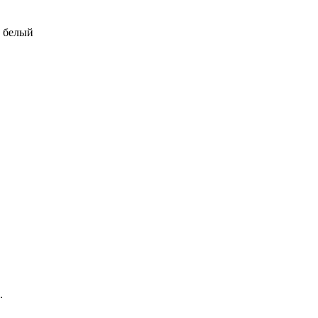
, белый
.