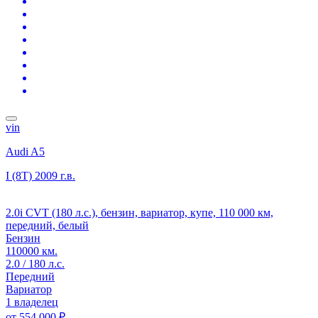
vin
Audi A5
I (8T)
2009 г.в.
2.0i CVT (180 л.с.), бензин, вариатор, купе, 110 000 км,
передний, белый
Бензин
110000 км.
2.0 / 180 л.с.
Передний
Вариатор
1 владелец
от
554 000 ₽