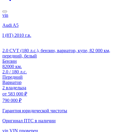
vin
Audi A5
I (8T)
2010 г.в.
2.0 CVT (180 л.с.), бензин, вариатор, купе, 82 000 км,
передний, белый
Бензин
82000 км.
2.0 / 180 л.с.
Передний
Вариатор
2 владельца
от
583 000 ₽
790 000 ₽
Гарантия юридической чистоты
Оригинал ПТС
в наличии
vin
VIN проверен