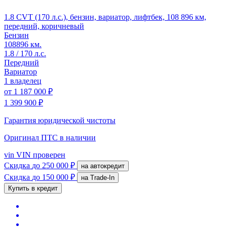
1.8 CVT (170 л.с.), бензин, вариатор, лифтбек, 108 896 км,
передний, коричневый
Бензин
108896 км.
1.8 / 170 л.с.
Передний
Вариатор
1 владелец
от
1 187 000 ₽
1 399 900 ₽
Гарантия юридической чистоты
Оригинал ПТС
в наличии
vin
VIN проверен
Скидка
до 250 000 ₽
на автокредит
Скидка
до 150 000 ₽
на Trade-In
Купить в кредит