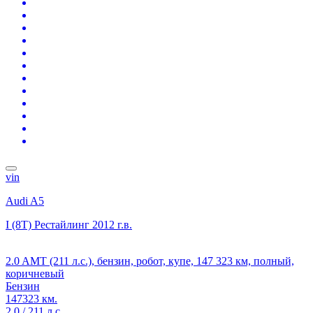
vin
Audi A5
I (8T) Рестайлинг
2012 г.в.
2.0 AMT (211 л.с.), бензин, робот, купе, 147 323 км, полный,
коричневый
Бензин
147323 км.
2.0 / 211 л.с.