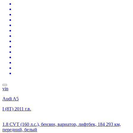
vin
Audi A5
I (8T)
2011 г.в.
1.8 CVT (160 л.с.), бензин, вариатор, лифтбек, 184 293 км,
передний, белый