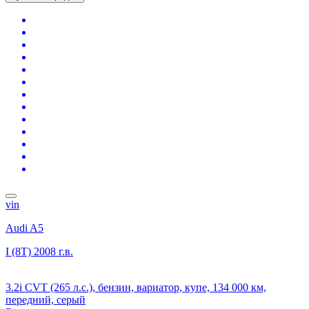
vin
Audi A5
I (8T)
2008 г.в.
3.2i CVT (265 л.с.), бензин, вариатор, купе, 134 000 км,
передний, серый