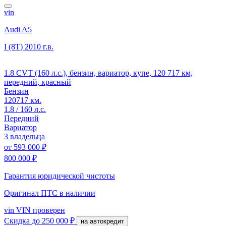
vin
Audi A5
I (8T)
2010 г.в.
1.8 CVT (160 л.с.), бензин, вариатор, купе, 120 717 км,
передний, красный
Бензин
120717 км.
1.8 / 160 л.с.
Передний
Вариатор
3 владельца
от
593 000 ₽
800 000 ₽
Гарантия юридической чистоты
Оригинал ПТС
в наличии
vin
VIN проверен
Скидка
до 250 000 ₽
на автокредит