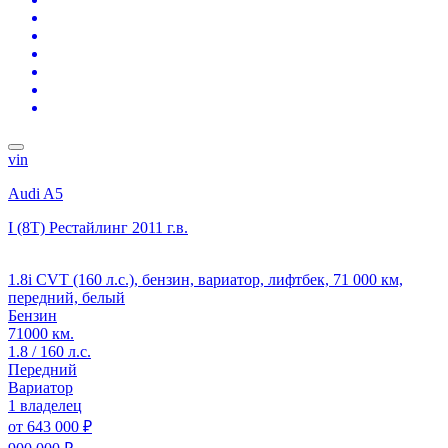
vin
Audi A5
I (8T) Рестайлинг
2011 г.в.
1.8i CVT (160 л.с.), бензин, вариатор, лифтбек, 71 000 км,
передний, белый
Бензин
71000 км.
1.8 / 160 л.с.
Передний
Вариатор
1 владелец
от
643 000 ₽