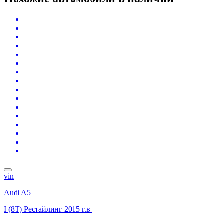
vin
Audi A5
I (8T) Рестайлинг
2015 г.в.