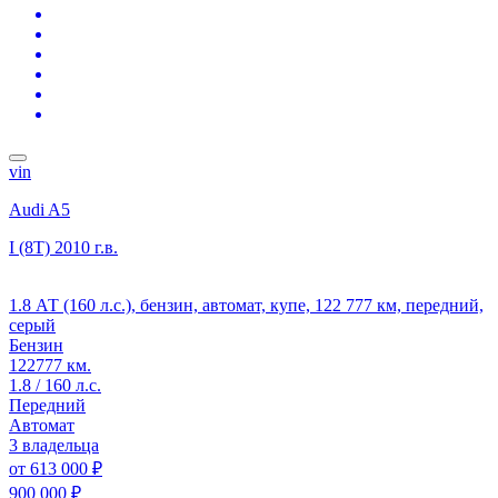
vin
Audi A5
I (8T)
2010 г.в.
1.8 АТ (160 л.с.), бензин, автомат, купе, 122 777 км, передний,
серый
Бензин
122777 км.
1.8 / 160 л.с.
Передний
Автомат
3 владельца
от
613 000 ₽
900 000 ₽