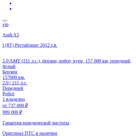
vin
Audi A5
I (8T) Рестайлинг
2012 г.в.
2.0 AMT (211 л.с.), бензин, робот, купе, 157 000 км, передний,
белый
Бензин
157000 км.
2.0 / 211 л.с.
Передний
Робот
1 владелец
от
737 000 ₽
999 000 ₽
Гарантия юридической чистоты
Оригинал ПТС
в наличии