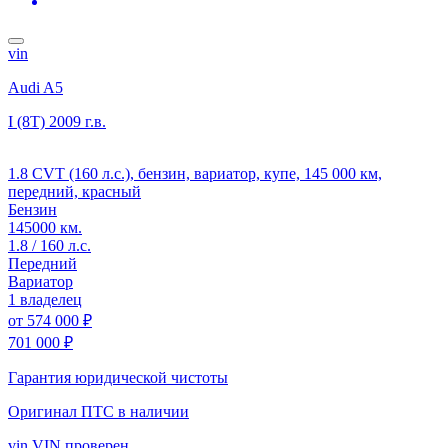
vin
Audi A5
I (8T)
2009 г.в.
1.8 CVT (160 л.с.), бензин, вариатор, купе, 145 000 км,
передний, красный
Бензин
145000 км.
1.8 / 160 л.с.
Передний
Вариатор
1 владелец
от
574 000 ₽
701 000 ₽
Гарантия юридической чистоты
Оригинал ПТС
в наличии
vin
VIN проверен