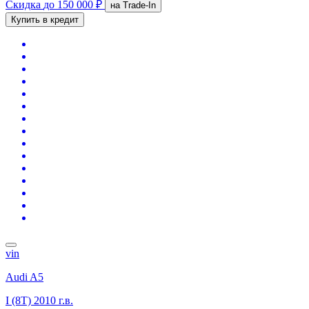
Скидка
до 150 000 ₽
на Trade-In
Купить в кредит
vin
Audi A5
I (8T)
2010 г.в.