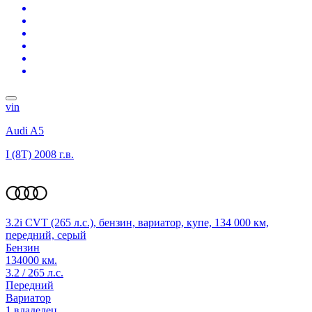
vin
Audi A5
I (8T)
2008 г.в.
3.2i CVT (265 л.с.), бензин, вариатор, купе, 134 000 км,
передний, серый
Бензин
134000 км.
3.2 / 265 л.с.
Передний
Вариатор
1 владелец