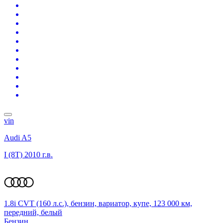
vin
Audi A5
I (8T)
2010 г.в.
1.8i CVT (160 л.с.), бензин, вариатор, купе, 123 000 км,
передний, белый
Бензин