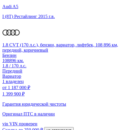
Audi A5
I (8T) Рестайлинг
2015 г.в.
1.8 CVT (170 л.с.), бензин, вариатор, лифтбек, 108 896 км,
передний, коричневый
Бензин
108896 км.
1.8 / 170 л.с.
Передний
Вариатор
1 владелец
от
1 187 000 ₽
1 399 900 ₽
Гарантия юридической чистоты
Оригинал ПТС
в наличии
vin
VIN проверен
Скидка
до 250 000 ₽