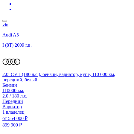
vin
Audi A5
I (8T)
2009 г.в.
2.0i CVT (180 л.с.), бензин, вариатор, купе, 110 000 км,
передний, белый
Бензин
110000 км.
2.0 / 180 л.с.
Передний
Вариатор
1 владелец
от
554 000 ₽
899 900 ₽