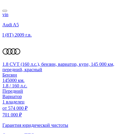
vin
Audi A5
I (8T)
2009 г.в.
1.8 CVT (160 л.с.), бензин, вариатор, купе, 145 000 км,
передний, красный
Бензин
145000 км.
1.8 / 160 л.с.
Передний
Вариатор
1 владелец
от
574 000 ₽
701 000 ₽
Гарантия юридической чистоты