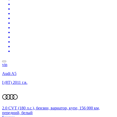
vin
Audi A5
I (8T)
2011 г.в.
2.0 CVT (180 л.с.), бензин, вариатор, купе, 156 000 км,
передний, белый