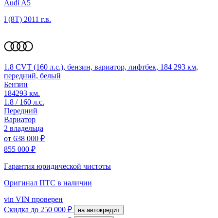
Audi A5
I (8T)
2011 г.в.
1.8 CVT (160 л.с.), бензин, вариатор, лифтбек, 184 293 км,
передний, белый
Бензин
184293 км.
1.8 / 160 л.с.
Передний
Вариатор
2 владельца
от
638 000 ₽
855 000 ₽
Гарантия юридической чистоты
Оригинал ПТС
в наличии
vin
VIN проверен
Скидка
до 250 000 ₽
на автокредит