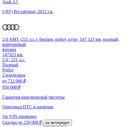
Audi A5
I (8T) Рестайлинг
2012 г.в.
2.0 AMT (211 л.с.), бензин, робот, купе, 147 323 км, полный,
коричневый
Бензин
147323 км.
2.0 / 211 л.с.
Полный
Робот
2 владельца
от
722 000 ₽
950 000 ₽
Гарантия юридической чистоты
Оригинал ПТС
в наличии
vin
VIN проверен
Скидка
до 250 000 ₽
на автокредит