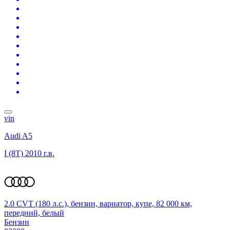
vin
Audi A5
I (8T)
2010 г.в.
2.0 CVT (180 л.с.), бензин, вариатор, купе, 82 000 км,
передний, белый
Бензин