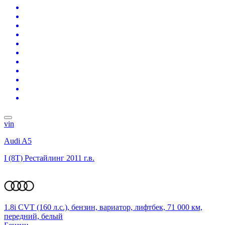
vin
Audi A5
I (8T) Рестайлинг
2011 г.в.
1.8i CVT (160 л.с.), бензин, вариатор, лифтбек, 71 000 км,
передний, белый