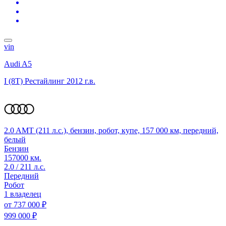
vin
Audi A5
I (8T) Рестайлинг
2012 г.в.
2.0 AMT (211 л.с.), бензин, робот, купе, 157 000 км, передний,
белый
Бензин
157000 км.
2.0 / 211 л.с.
Передний
Робот
1 владелец
от
737 000 ₽
999 000 ₽