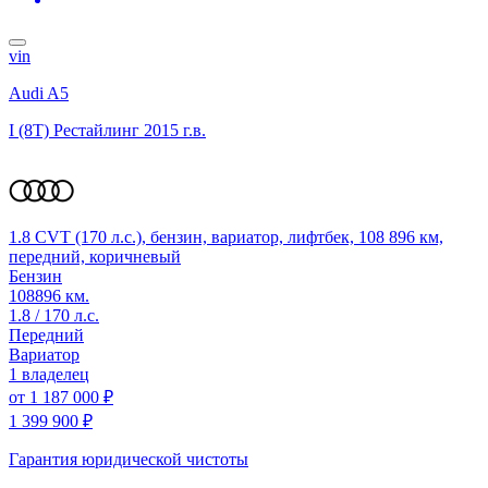
vin
Audi A5
I (8T) Рестайлинг
2015 г.в.
1.8 CVT (170 л.с.), бензин, вариатор, лифтбек, 108 896 км,
передний, коричневый
Бензин
108896 км.
1.8 / 170 л.с.
Передний
Вариатор
1 владелец
от
1 187 000 ₽
1 399 900 ₽
Гарантия юридической чистоты