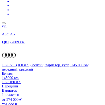
vin
Audi A5
I (8T)
2009 г.в.
1.8 CVT (160 л.с.), бензин, вариатор, купе, 145 000 км,
передний, красный
Бензин
145000 км.
1.8 / 160 л.с.
Передний
Вариатор
1 владелец
от
574 000 ₽
701 000 ₽