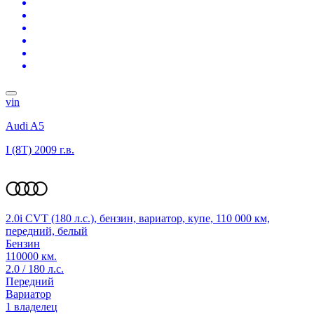
vin
Audi A5
I (8T)
2009 г.в.
2.0i CVT (180 л.с.), бензин, вариатор, купе, 110 000 км,
передний, белый
Бензин
110000 км.
2.0 / 180 л.с.
Передний
Вариатор
1 владелец