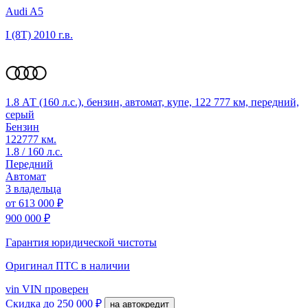
Audi A5
I (8T)
2010 г.в.
1.8 АТ (160 л.с.), бензин, автомат, купе, 122 777 км, передний,
серый
Бензин
122777 км.
1.8 / 160 л.с.
Передний
Автомат
3 владельца
от
613 000 ₽
900 000 ₽
Гарантия юридической чистоты
Оригинал ПТС
в наличии
vin
VIN проверен
Скидка
до 250 000 ₽
на автокредит