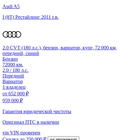
Audi A5
I (8T) Рестайлинг
2011 г.в.
2.0 CVT (180 л.с.), бензин, вариатор, купе, 72 000 км,
передний, синий
Бензин
72000 км.
2.0 / 180 л.с.
Передний
Вариатор
1 владелец
от
652 000 ₽
959 000 ₽
Гарантия юридической чистоты
Оригинал ПТС
в наличии
vin
VIN проверен
Скидка
до 250 000 ₽
на автокредит