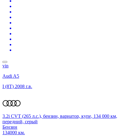
vin
Audi A5
I (8T)
2008 г.в.
3.2i CVT (265 л.с.), бензин, вариатор, купе, 134 000 км,
передний, серый
Бензин
134000 км.