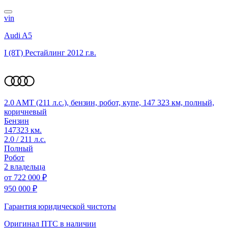
vin
Audi A5
I (8T) Рестайлинг
2012 г.в.
2.0 AMT (211 л.с.), бензин, робот, купе, 147 323 км, полный,
коричневый
Бензин
147323 км.
2.0 / 211 л.с.
Полный
Робот
2 владельца
от
722 000 ₽
950 000 ₽
Гарантия юридической чистоты
Оригинал ПТС
в наличии