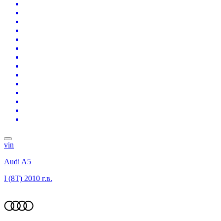
vin
Audi A5
I (8T)
2010 г.в.