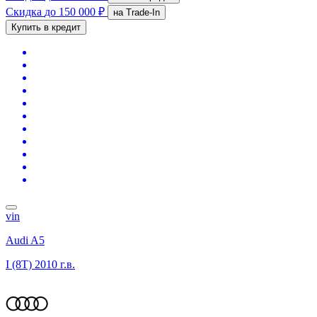
Скидка
до 150 000 ₽
на Trade-In
Купить в кредит
vin
Audi A5
I (8T)
2010 г.в.