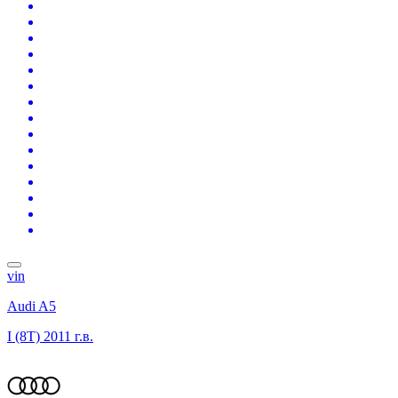
vin
Audi A5
I (8T)
2011 г.в.