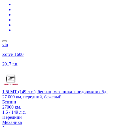
vin
Zotye T600
2017 г.в.
1.5i MT (149 л.с.), бензин, механика, внедорожник 5д.,
27 000 км, передний, бежевый
Бензин
27000 км.
1.5 / 149 л.с.
Передний
Механика