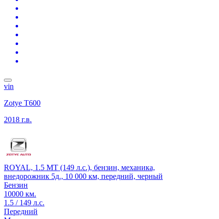
vin
Zotye T600
2018 г.в.
ROYAL, 1.5 MT (149 л.с.), бензин, механика,
внедорожник 5д., 10 000 км, передний, черный
Бензин
10000 км.
1.5 / 149 л.с.
Передний