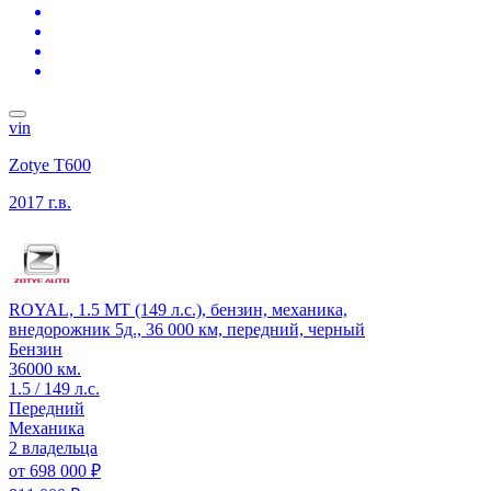
vin
Zotye T600
2017 г.в.
ROYAL, 1.5 MT (149 л.с.), бензин, механика,
внедорожник 5д., 36 000 км, передний, черный
Бензин
36000 км.
1.5 / 149 л.с.
Передний
Механика
2 владельца
от
698 000 ₽