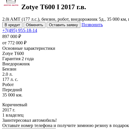
Zotye T600
I
2017 г.в.
2.0i AMT (177 л.с.), бензин, робот, внедорожник 5д., 35 000 км
Позвонить
В кредит
Обменять
Оставить заявку
+7(495) 955-18-14
897 000 ₽
от
772 000
₽
Основные характеристики
Zotye T600
Гарантия 2 года
Внедорожник
Бензин
2.0 л.
177 л. с.
Робот
Передний
35 000 км.
Коричневый
2017 г.
1 владелец
Заинтересовал автомобиль!
Оставьте номер телефона и получите зимнюю резину в подарок