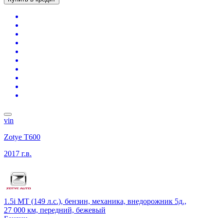
vin
Zotye T600
2017 г.в.
1.5i MT (149 л.с.), бензин, механика, внедорожник 5д.,
27 000 км, передний, бежевый