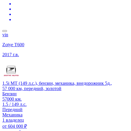
vin
Zotye T600
2017 г.в.
1.5i MT (149 л.с.), бензин, механика, внедорожник 5д.,
57 000 км, передний, золотой
Бензин
57000 км.
1.5 / 149 л.с.
Передний
Механика
1 владелец
от
604 000 ₽