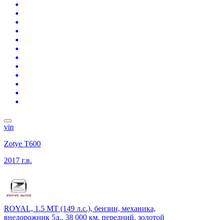
vin
Zotye T600
2017 г.в.
ROYAL, 1.5 MT (149 л.с.), бензин, механика,
внедорожник 5д., 38 000 км, передний, золотой