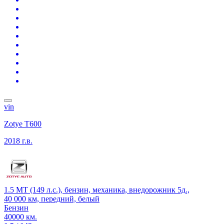
vin
Zotye T600
2018 г.в.
1.5 MT (149 л.с.), бензин, механика, внедорожник 5д.,
40 000 км, передний, белый
Бензин
40000 км.