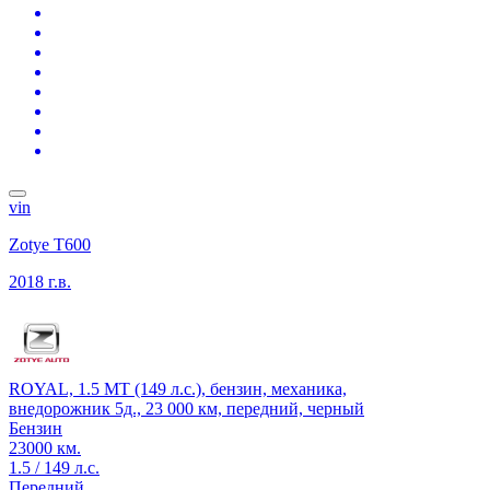
vin
Zotye T600
2018 г.в.
ROYAL, 1.5 MT (149 л.с.), бензин, механика,
внедорожник 5д., 23 000 км, передний, черный
Бензин
23000 км.
1.5 / 149 л.с.
Передний