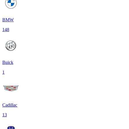
BMW
148
Buick
1
Cadillac
13