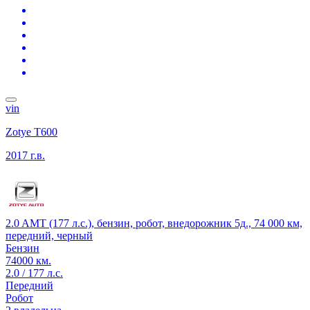
vin
Zotye T600
2017 г.в.
2.0 AMT (177 л.с.), бензин, робот, внедорожник 5д., 74 000 км,
передний, черный
Бензин
74000 км.
2.0 / 177 л.с.
Передний
Робот