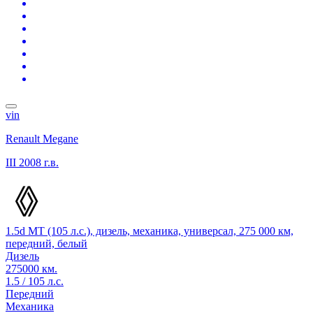
vin
Renault Megane
III
2008 г.в.
1.5d MT (105 л.с.), дизель, механика, универсал, 275 000 км,
передний, белый
Дизель
275000 км.
1.5 / 105 л.с.
Передний
Механика