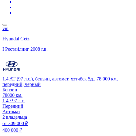
vin
Hyundai Getz
I Рестайлинг
2008 г.в.
1.4 AT (97 л.с.), бензин, автомат, хэтчбек 5д., 78 000 км,
передний, черный
Бензин
78000 км.
1.4 / 97 л.с.
Передний
Автомат
2 владельца
от
309 000 ₽
400 000 ₽