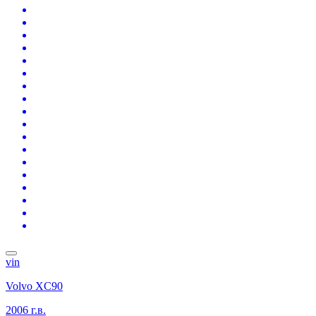
vin
Volvo XC90
2006 г.в.