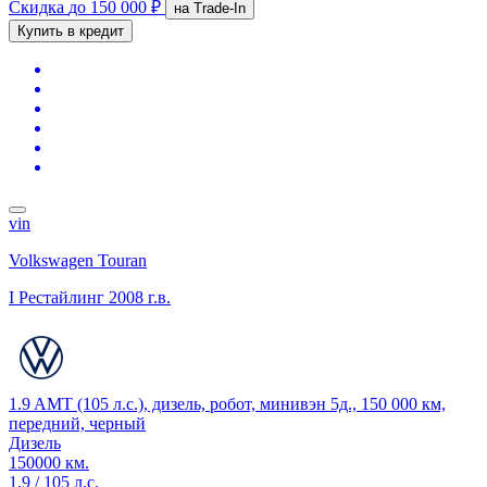
Скидка
до 150 000 ₽
на Trade-In
Купить в кредит
vin
Volkswagen Touran
I Рестайлинг
2008 г.в.
1.9 AMT (105 л.с.), дизель, робот, минивэн 5д., 150 000 км,
передний, черный
Дизель
150000 км.
1.9 / 105 л.с.