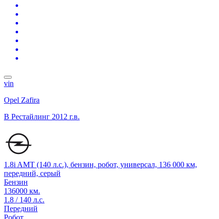
vin
Opel Zafira
B Рестайлинг
2012 г.в.
1.8i AMT (140 л.с.), бензин, робот, универсал, 136 000 км,
передний, серый
Бензин
136000 км.
1.8 / 140 л.с.
Передний
Робот