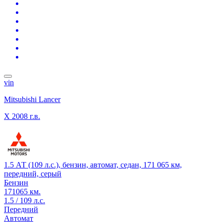
vin
Mitsubishi Lancer
X
2008 г.в.
1.5 АТ (109 л.с.), бензин, автомат, седан, 171 065 км,
передний, серый
Бензин
171065 км.
1.5 / 109 л.с.
Передний
Автомат