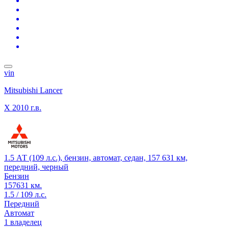
vin
Mitsubishi Lancer
X
2010 г.в.
1.5 АТ (109 л.с.), бензин, автомат, седан, 157 631 км,
передний, черный
Бензин
157631 км.
1.5 / 109 л.с.
Передний
Автомат
1 владелец