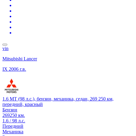
vin
Mitsubishi Lancer
IX
2006 г.в.
1.6 MT (98 л.с.), бензин, механика, седан, 269 250 км,
передний, красный
Бензин
269250 км.
1.6 / 98 л.с.
Передний
Механика