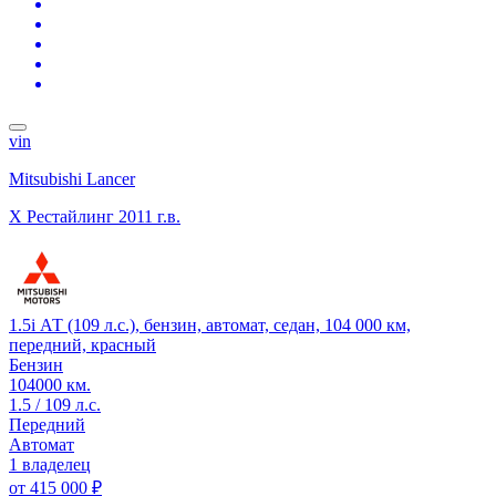
vin
Mitsubishi Lancer
X Рестайлинг
2011 г.в.
1.5i АТ (109 л.с.), бензин, автомат, седан, 104 000 км,
передний, красный
Бензин
104000 км.
1.5 / 109 л.с.
Передний
Автомат
1 владелец
от
415 000 ₽