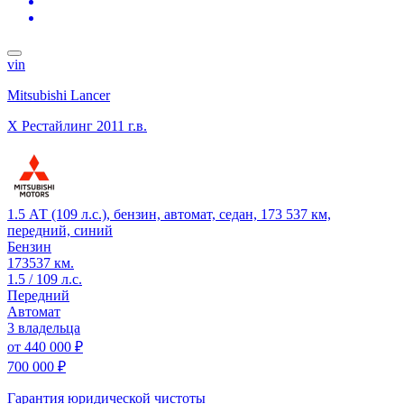
vin
Mitsubishi Lancer
X Рестайлинг
2011 г.в.
1.5 АТ (109 л.с.), бензин, автомат, седан, 173 537 км,
передний, синий
Бензин
173537 км.
1.5 / 109 л.с.
Передний
Автомат
3 владельца
от
440 000 ₽
700 000 ₽
Гарантия юридической чистоты