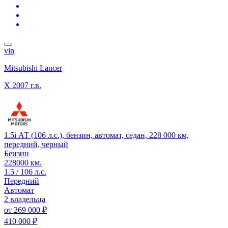
vin
Mitsubishi Lancer
X
2007 г.в.
1.5i АТ (106 л.с.), бензин, автомат, седан, 228 000 км,
передний, черный
Бензин
228000 км.
1.5 / 106 л.с.
Передний
Автомат
2 владельца
от
269 000 ₽
410 000 ₽