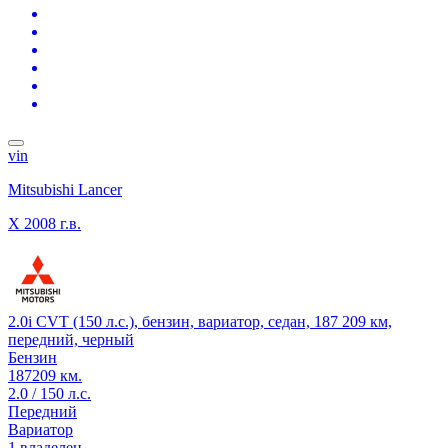
vin
Mitsubishi Lancer
X
2008 г.в.
2.0i CVT (150 л.с.), бензин, вариатор, седан, 187 209 км,
передний, черный
Бензин
187209 км.
2.0 / 150 л.с.
Передний
Вариатор
1 владелец