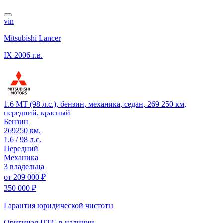
vin
Mitsubishi Lancer
IX
2006 г.в.
1.6 MT (98 л.с.), бензин, механика, седан, 269 250 км,
передний, красный
Бензин
269250 км.
1.6 / 98 л.с.
Передний
Механика
3 владельца
от
209 000 ₽
350 000 ₽
Гарантия юридической чистоты
Оригинал ПТС
в наличии