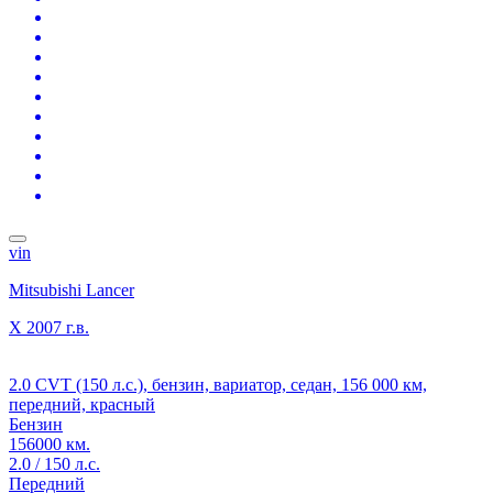
vin
Mitsubishi Lancer
X
2007 г.в.
2.0 CVT (150 л.с.), бензин, вариатор, седан, 156 000 км,
передний, красный
Бензин
156000 км.
2.0 / 150 л.с.
Передний