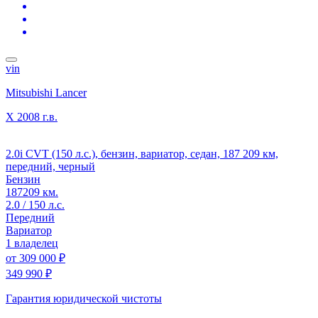
vin
Mitsubishi Lancer
X
2008 г.в.
2.0i CVT (150 л.с.), бензин, вариатор, седан, 187 209 км,
передний, черный
Бензин
187209 км.
2.0 / 150 л.с.
Передний
Вариатор
1 владелец
от
309 000 ₽
349 990 ₽
Гарантия юридической чистоты