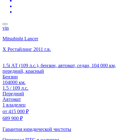
vin
Mitsubishi Lancer
X Рестайлинг
2011 г.в.
1.5i АТ (109 л.с.), бензин, автомат, седан, 104 000 км,
передний, красный
Бензин
104000 км.
1.5 / 109 л.с.
Передний
Автомат
1 владелец
от
415 000 ₽
689 900 ₽
Гарантия юридической чистоты
Оригинал ПТС
в наличии