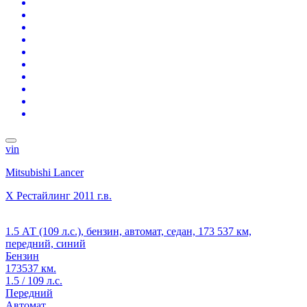
vin
Mitsubishi Lancer
X Рестайлинг
2011 г.в.
1.5 АТ (109 л.с.), бензин, автомат, седан, 173 537 км,
передний, синий
Бензин
173537 км.
1.5 / 109 л.с.
Передний
Автомат