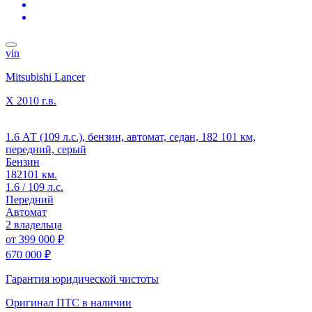
vin
Mitsubishi Lancer
X
2010 г.в.
1.6 АТ (109 л.с.), бензин, автомат, седан, 182 101 км,
передний, серый
Бензин
182101 км.
1.6 / 109 л.с.
Передний
Автомат
2 владельца
от
399 000 ₽
670 000 ₽
Гарантия юридической чистоты
Оригинал ПТС
в наличии