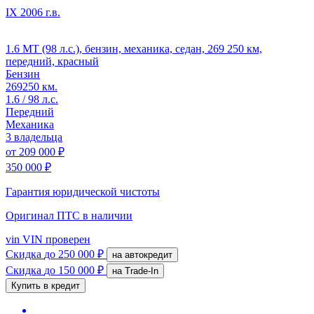
IX
2006 г.в.
1.6 MT (98 л.с.), бензин, механика, седан, 269 250 км,
передний, красный
Бензин
269250 км.
1.6 / 98 л.с.
Передний
Механика
3 владельца
от
209 000 ₽
350 000 ₽
Гарантия юридической чистоты
Оригинал ПТС
в наличии
vin
VIN проверен
Скидка
до 250 000 ₽
на автокредит
Скидка
до 150 000 ₽
на Trade-In
Купить в кредит