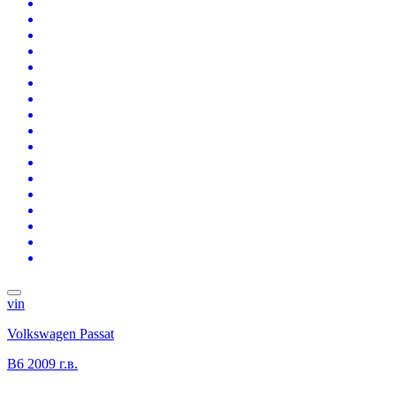
vin
Volkswagen Passat
B6
2009 г.в.