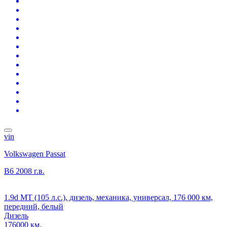
vin
Volkswagen Passat
B6
2008 г.в.
1.9d MT (105 л.с.), дизель, механика, универсал, 176 000 км,
передний, белый
Дизель
176000 км.