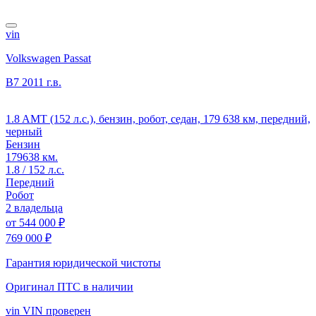
vin
Volkswagen Passat
B7
2011 г.в.
1.8 AMT (152 л.с.), бензин, робот, седан, 179 638 км, передний,
черный
Бензин
179638 км.
1.8 / 152 л.с.
Передний
Робот
2 владельца
от
544 000 ₽
769 000 ₽
Гарантия юридической чистоты
Оригинал ПТС
в наличии
vin
VIN проверен