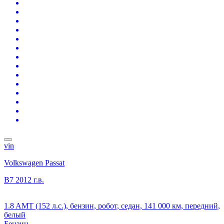
vin
Volkswagen Passat
B7
2012 г.в.
1.8 AMT (152 л.с.), бензин, робот, седан, 141 000 км, передний,
белый
Бензин