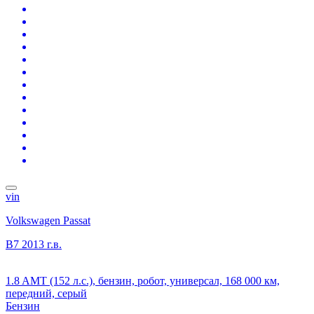
vin
Volkswagen Passat
B7
2013 г.в.
1.8 AMT (152 л.с.), бензин, робот, универсал, 168 000 км,
передний, серый
Бензин