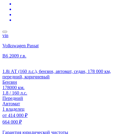
vin
Volkswagen Passat
B6
2009 г.в.
1.8i АТ (160 л.с.), бензин, автомат, седан, 178 000 км,
передний, коричневый
Бензин
178000 км.
1.8 / 160 л.с.
Передний
Автомат
1 владелец
от
414 000 ₽
664 000 ₽
Гарантия юридической чистоты