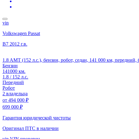
vin
Volkswagen Passat
B7
2012 г.в.
1.8 AMT (152 л.с.), бензин, робот, седан, 141 000 км, передний,
Бензин
141000 км.
1.8 / 152 л.с.
Передний
Робот
2 владельца
от
494 000 ₽
699 000 ₽
Гарантия юридической чистоты
Оригинал ПТС
в наличии
vin
VIN проверен