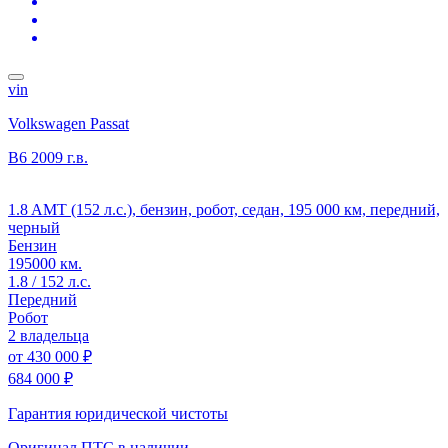
vin
Volkswagen Passat
B6
2009 г.в.
1.8 AMT (152 л.с.), бензин, робот, седан, 195 000 км, передний,
черный
Бензин
195000 км.
1.8 / 152 л.с.
Передний
Робот
2 владельца
от
430 000 ₽
684 000 ₽
Гарантия юридической чистоты
Оригинал ПТС
в наличии