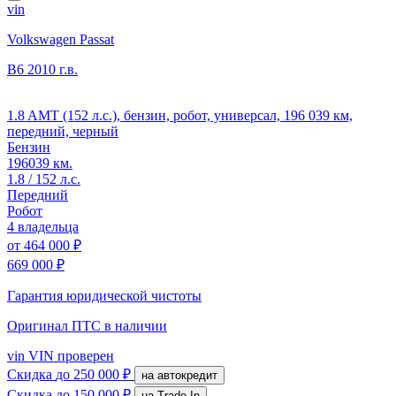
vin
Volkswagen Passat
B6
2010 г.в.
1.8 AMT (152 л.с.), бензин, робот, универсал, 196 039 км,
передний, черный
Бензин
196039 км.
1.8 / 152 л.с.
Передний
Робот
4 владельца
от
464 000 ₽
669 000 ₽
Гарантия юридической чистоты
Оригинал ПТС
в наличии
vin
VIN проверен
Скидка
до 250 000 ₽
на автокредит
Скидка
до 150 000 ₽
на Trade-In