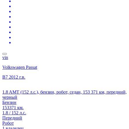
vin
Volkswagen Passat
B7
2012 г.в.
1.8 AMT (152 л.с.), бензин, робот, седан, 153 371 км, передний,
черный
Бензин
153371 км.
1.8 / 152 л.с.
Передний
Робот
1 владелец