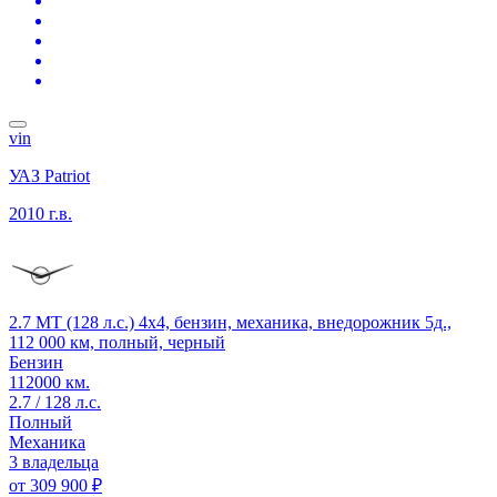
vin
УАЗ Patriot
2010 г.в.
2.7 MT (128 л.с.) 4x4, бензин, механика, внедорожник 5д.,
112 000 км, полный, черный
Бензин
112000 км.
2.7 / 128 л.с.
Полный
Механика
3 владельца
от
309 900 ₽