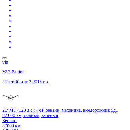
vin
УАЗ Patriot
I Рестайлинг 2
2015 г.в.
2.7 MT (128 л.с.) 4x4, бензин, механика, внедорожник 5д.,
87 000 км, полный, зеленый
Бензин
87000 км.