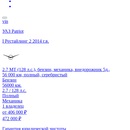
vin
УАЗ Patriot
I Рестайлинг 2
2014 г.в.
2.7 MT (128 л.с.), бензин, механика, внедорожник 5д.,
56 000 км, полный, серебристый
Бензин
56000 км.
2.7 / 128 л.с.
Полный
Механика
1 владелец
от
406 000 ₽
472 000 ₽
Гарантия юридической чистоты