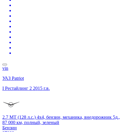
vin
УАЗ Patriot
I Рестайлинг 2
2015 г.в.
2.7 MT (128 л.с.) 4x4, бензин, механика, внедорожник 5д.,
87 000 км, полный, зеленый
Бензин