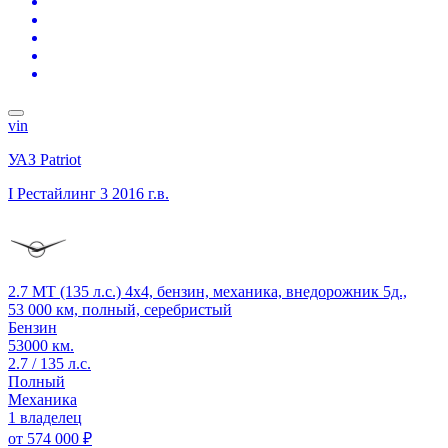
vin
УАЗ Patriot
I Рестайлинг 3
2016 г.в.
2.7 MT (135 л.с.) 4x4, бензин, механика, внедорожник 5д.,
53 000 км, полный, серебристый
Бензин
53000 км.
2.7 / 135 л.с.
Полный
Механика
1 владелец
от
574 000 ₽