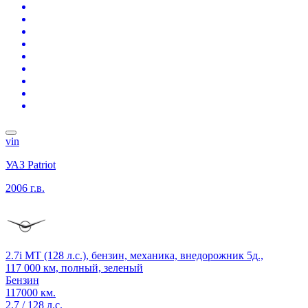
vin
УАЗ Patriot
2006 г.в.
2.7i MT (128 л.с.), бензин, механика, внедорожник 5д.,
117 000 км, полный, зеленый
Бензин
117000 км.
2.7 / 128 л.с.