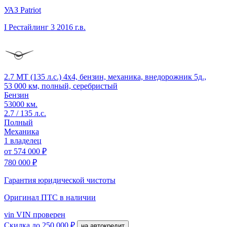
УАЗ Patriot
I Рестайлинг 3
2016 г.в.
2.7 MT (135 л.с.) 4x4, бензин, механика, внедорожник 5д.,
53 000 км, полный, серебристый
Бензин
53000 км.
2.7 / 135 л.с.
Полный
Механика
1 владелец
от
574 000 ₽
780 000 ₽
Гарантия юридической чистоты
Оригинал ПТС
в наличии
vin
VIN проверен
Скидка
до 250 000 ₽
на автокредит