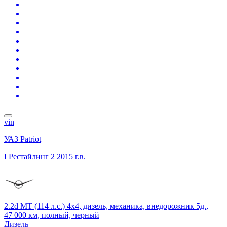
vin
УАЗ Patriot
I Рестайлинг 2
2015 г.в.
2.2d MT (114 л.с.) 4x4, дизель, механика, внедорожник 5д.,
47 000 км, полный, черный
Дизель