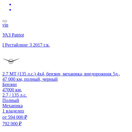
vin
УАЗ Patriot
I Рестайлинг 3
2017 г.в.
2.7 MT (135 л.с.) 4x4, бензин, механика, внедорожник 5д.,
47 000 км, полный, черный
Бензин
47000 км.
2.7 / 135 л.с.
Полный
Механика
1 владелец
от
594 000 ₽
792 000 ₽