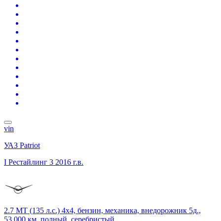
vin
УАЗ Patriot
I Рестайлинг 3
2016 г.в.
2.7 MT (135 л.с.) 4x4, бензин, механика, внедорожник 5д.,
53 000 км, полный, серебристый