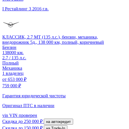
I Рестайлинг 3
2016 г.в.
КЛАССИК, 2.7 MT (135 л.с.), бензин, механика,
внедорожник 5д., 138 000 км, полный, коричневый
Бензин
138000 км.
2.7 / 135 л.с.
Полный
Механика
1 владелец
от
653 000 ₽
759 000 ₽
Гарантия юридической чистоты
Оригинал ПТС
в наличии
vin
VIN проверен
Скидка
до 250 000 ₽
на автокредит
Скидка
до 150 000 ₽
на Trade-In