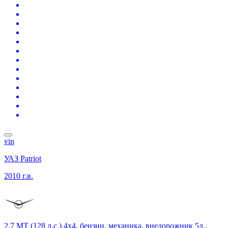
vin
УАЗ Patriot
2010 г.в.
2.7 MT (128 л.с.) 4x4, бензин, механика, внедорожник 5д.,