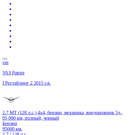
vin
УАЗ Patriot
I Рестайлинг 2
2015 г.в.
2.7 MT (128 л.с.) 4x4, бензин, механика, внедорожник 5д.,
95 000 км, полный, черный
Бензин
95000 км.
2.7 / 128 л.с.