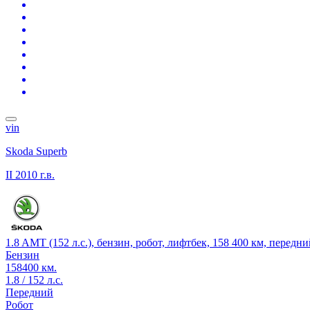
vin
Skoda Superb
II
2010 г.в.
1.8 AMT (152 л.с.), бензин, робот, лифтбек, 158 400 км, передн
Бензин
158400 км.
1.8 / 152 л.с.
Передний
Робот