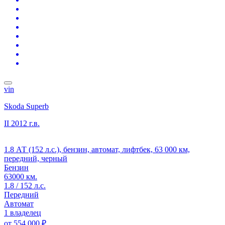
vin
Skoda Superb
II
2012 г.в.
1.8 АТ (152 л.с.), бензин, автомат, лифтбек, 63 000 км,
передний, черный
Бензин
63000 км.
1.8 / 152 л.с.
Передний
Автомат
1 владелец
от
554 000 ₽