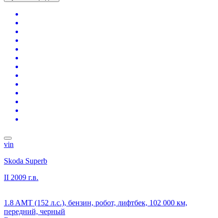
vin
Skoda Superb
II
2009 г.в.
1.8 AMT (152 л.с.), бензин, робот, лифтбек, 102 000 км,
передний, черный