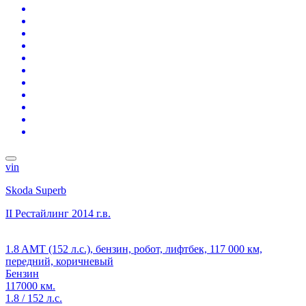
vin
Skoda Superb
II Рестайлинг
2014 г.в.
1.8 AMT (152 л.с.), бензин, робот, лифтбек, 117 000 км,
передний, коричневый
Бензин
117000 км.
1.8 / 152 л.с.