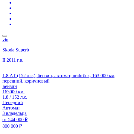
vin
Skoda Superb
II
2011 г.в.
1.8 АТ (152 л.с.), бензин, автомат, лифтбек, 163 000 км,
передний, коричневый
Бензин
163000 км.
1.8 / 152 л.с.
Передний
Автомат
3 владельца
от
544 000 ₽
800 000 ₽