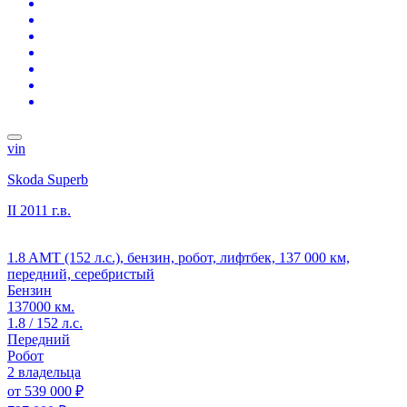
vin
Skoda Superb
II
2011 г.в.
1.8 AMT (152 л.с.), бензин, робот, лифтбек, 137 000 км,
передний, серебристый
Бензин
137000 км.
1.8 / 152 л.с.
Передний
Робот
2 владельца
от
539 000 ₽