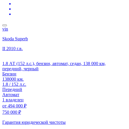
vin
Skoda Superb
II
2010 г.в.
1.8 АТ (152 л.с.), бензин, автомат, седан, 138 000 км,
передний, черный
Бензин
138000 км.
1.8 / 152 л.с.
Передний
Автомат
1 владелец
от
494 000 ₽
750 000 ₽
Гарантия юридической чистоты