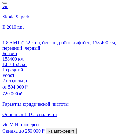
vin
Skoda Superb
II
2010 г.в.
1.8 AMT (152 л.с.), бензин, робот, лифтбек, 158 400 км,
передний, черный
Бензин
158400 км.
1.8 / 152 л.с.
Передний
Робот
2 владельца
от
504 000 ₽
720 000 ₽
Гарантия юридической чистоты
Оригинал ПТС
в наличии
vin
VIN проверен
Скидка
до 250 000 ₽
на автокредит