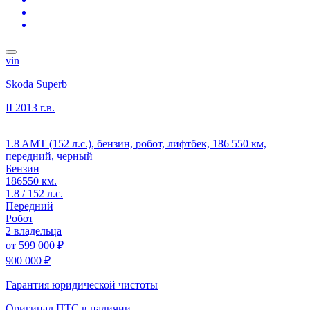
vin
Skoda Superb
II
2013 г.в.
1.8 AMT (152 л.с.), бензин, робот, лифтбек, 186 550 км,
передний, черный
Бензин
186550 км.
1.8 / 152 л.с.
Передний
Робот
2 владельца
от
599 000 ₽
900 000 ₽
Гарантия юридической чистоты
Оригинал ПТС
в наличии