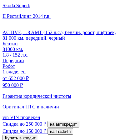
Skoda Superb
II Рестайлинг
2014 г.в.
ACTIVE, 1.8 AMT (152 л.с.), бензин, робот, лифтбек,
81 000 км, передний, черный
Бензин
81000 км.
1.8 / 152 л.с.
Передний
Робот
1 владелец
от
652 000 ₽
950 000 ₽
Гарантия юридической чистоты
Оригинал ПТС
в наличии
vin
VIN проверен
Скидка
до 250 000 ₽
на автокредит
Скидка
до 150 000 ₽
на Trade-In
Купить в кредит