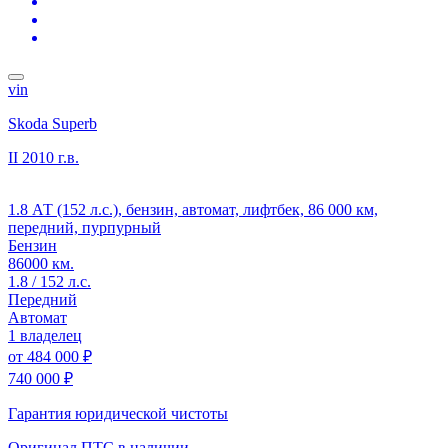
vin
Skoda Superb
II
2010 г.в.
1.8 АТ (152 л.с.), бензин, автомат, лифтбек, 86 000 км,
передний, пурпурный
Бензин
86000 км.
1.8 / 152 л.с.
Передний
Автомат
1 владелец
от
484 000 ₽
740 000 ₽
Гарантия юридической чистоты
Оригинал ПТС
в наличии