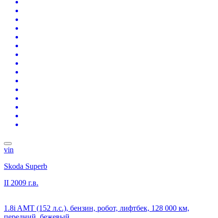
vin
Skoda Superb
II
2009 г.в.
1.8i AMT (152 л.с.), бензин, робот, лифтбек, 128 000 км,
передний, бежевый