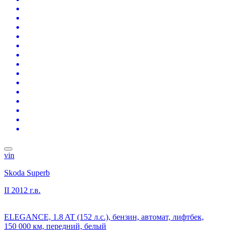
vin
Skoda Superb
II
2012 г.в.
ELEGANCE, 1.8 AT (152 л.с.), бензин, автомат, лифтбек,
150 000 км, передний, белый