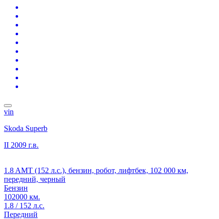
vin
Skoda Superb
II
2009 г.в.
1.8 AMT (152 л.с.), бензин, робот, лифтбек, 102 000 км,
передний, черный
Бензин
102000 км.
1.8 / 152 л.с.
Передний