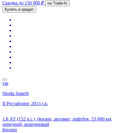
Скидка
до 150 000 ₽
на Trade-In
Купить в кредит
vin
Skoda Superb
II Рестайлинг
2013 г.в.
1.8 АТ (152 л.с.), бензин, автомат, лифтбек, 53 000 км,
передний, коричневый
Бензин