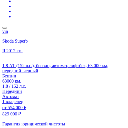
vin
Skoda Superb
II
2012 г.в.
1.8 АТ (152 л.с.), бензин, автомат, лифтбек, 63 000 км,
передний, черный
Бензин
63000 км.
1.8 / 152 л.с.
Передний
Автомат
1 владелец
от
554 000 ₽
829 000 ₽
Гарантия юридической чистоты