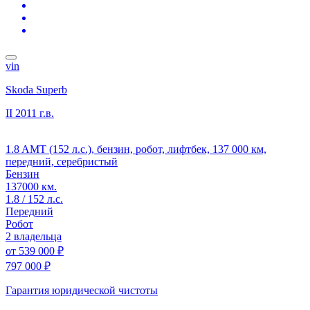
vin
Skoda Superb
II
2011 г.в.
1.8 AMT (152 л.с.), бензин, робот, лифтбек, 137 000 км,
передний, серебристый
Бензин
137000 км.
1.8 / 152 л.с.
Передний
Робот
2 владельца
от
539 000 ₽
797 000 ₽
Гарантия юридической чистоты