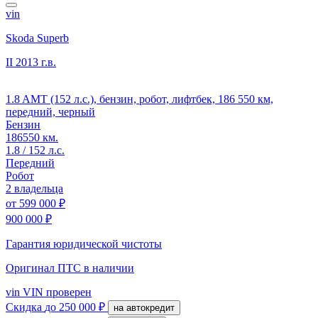
vin
Skoda Superb
II
2013 г.в.
1.8 AMT (152 л.с.), бензин, робот, лифтбек, 186 550 км,
передний, черный
Бензин
186550 км.
1.8 / 152 л.с.
Передний
Робот
2 владельца
от
599 000 ₽
900 000 ₽
Гарантия юридической чистоты
Оригинал ПТС
в наличии
vin
VIN проверен
Скидка
до 250 000 ₽
на автокредит