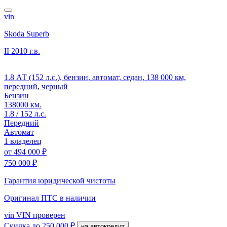
vin
Skoda Superb
II
2010 г.в.
1.8 АТ (152 л.с.), бензин, автомат, седан, 138 000 км,
передний, черный
Бензин
138000 км.
1.8 / 152 л.с.
Передний
Автомат
1 владелец
от
494 000 ₽
750 000 ₽
Гарантия юридической чистоты
Оригинал ПТС
в наличии
vin
VIN проверен
Скидка
до 250 000 ₽
на автокредит