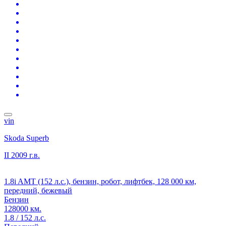
vin
Skoda Superb
II
2009 г.в.
1.8i AMT (152 л.с.), бензин, робот, лифтбек, 128 000 км,
передний, бежевый
Бензин
128000 км.
1.8 / 152 л.с.