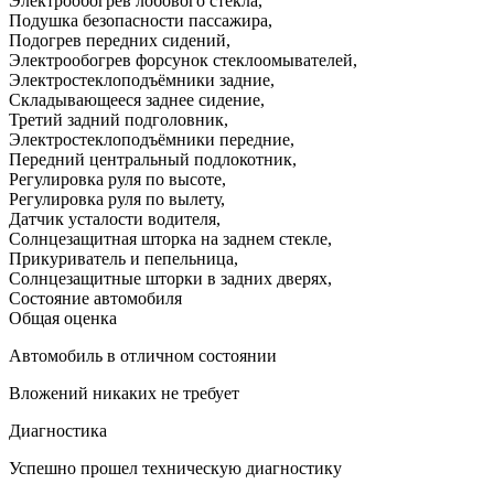
Электрообогрев лобового стекла
,
Подушка безопасности пассажира
,
Подогрев передних сидений
,
Электрообогрев форсунок стеклоомывателей
,
Электростеклоподъёмники задние
,
Складывающееся заднее сидение
,
Третий задний подголовник
,
Электростеклоподъёмники передние
,
Передний центральный подлокотник
,
Регулировка руля по высоте
,
Регулировка руля по вылету
,
Датчик усталости водителя
,
Солнцезащитная шторка на заднем стекле
,
Прикуриватель и пепельница
,
Солнцезащитные шторки в задних дверях
,
Состояние автомобиля
Общая оценка
Автомобиль в отличном состоянии
Вложений никаких не требует
Диагностика
Успешно прошел техническую диагностику