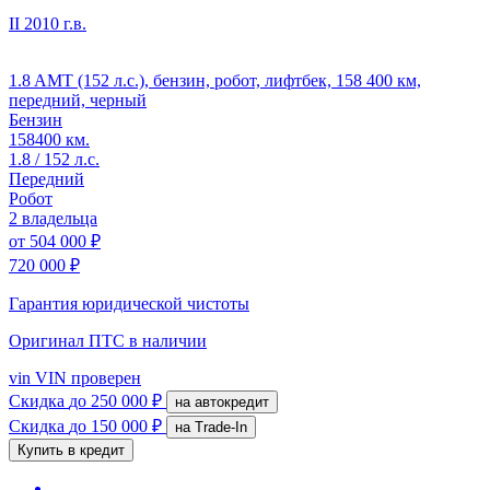
II
2010 г.в.
1.8 AMT (152 л.с.), бензин, робот, лифтбек, 158 400 км,
передний, черный
Бензин
158400 км.
1.8 / 152 л.с.
Передний
Робот
2 владельца
от
504 000 ₽
720 000 ₽
Гарантия юридической чистоты
Оригинал ПТС
в наличии
vin
VIN проверен
Скидка
до 250 000 ₽
на автокредит
Скидка
до 150 000 ₽
на Trade-In
Купить в кредит