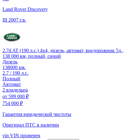
Land Rover Discovery
III
2007 г.в.
2.7d AT (190 л.с.) 4x4, дизель, автомат, внедорожник 5д.,
138 000 км, полный, синий
Дизель
138000 км.
2.7 / 190 л.с.
Полный
Автомат
2 владельца
от
599 000 ₽
754 000 ₽
Гарантия юридической чистоты
Оригинал ПТС
в наличии
vin
VIN проверен