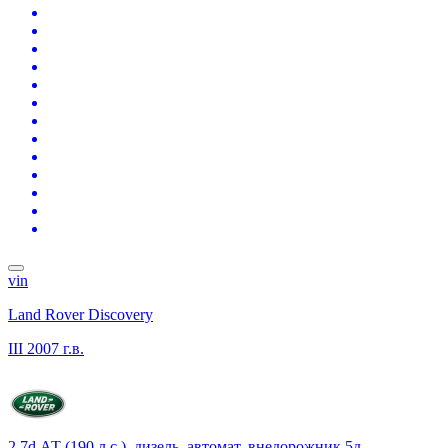
vin
Land Rover Discovery
III
2007 г.в.
2.7d АТ (190 л.с.), дизель, автомат, внедорожник 5д.,