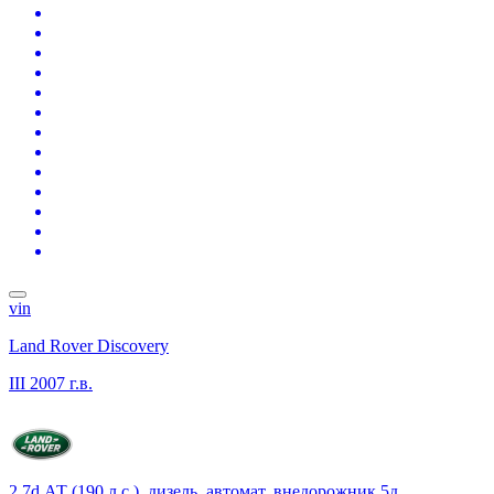
vin
Land Rover Discovery
III
2007 г.в.
2.7d АТ (190 л.с.), дизель, автомат, внедорожник 5д.,