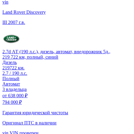
vin
Land Rover Discovery
III
2007 г.в.
2.7d АТ (190 л.с.), дизель, автомат, внедорожник 5д.,
219 722 км, полный, синий
Дизель
219722 км.
2.7 / 190 л.с.
Полный
Автомат
3 владельца
от
638 000 ₽
794 000 ₽
Гарантия юридической чистоты
Оригинал ПТС
в наличии
vin
VIN проверен