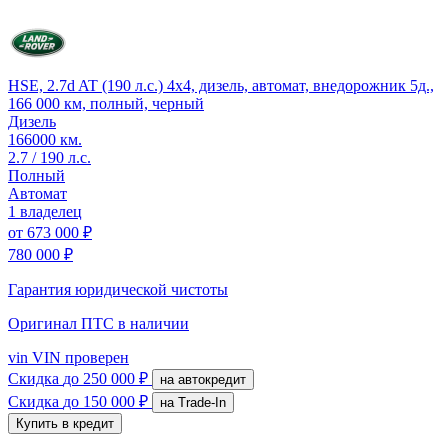
HSE, 2.7d AT (190 л.с.) 4x4, дизель, автомат, внедорожник 5д.,
166 000 км, полный, черный
Дизель
166000 км.
2.7 / 190 л.с.
Полный
Автомат
1 владелец
от
673 000 ₽
780 000 ₽
Гарантия юридической чистоты
Оригинал ПТС
в наличии
vin
VIN проверен
Скидка
до 250 000 ₽
на автокредит
Скидка
до 150 000 ₽
на Trade-In
Купить в кредит