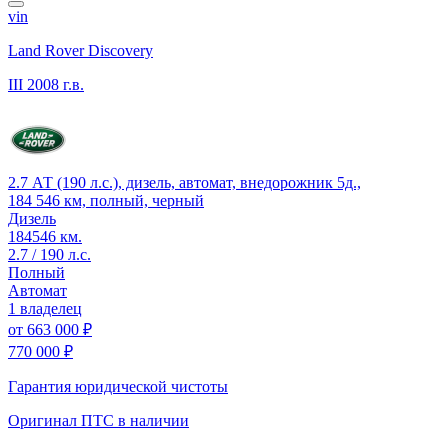
vin
Land Rover Discovery
III
2008 г.в.
2.7 АТ (190 л.с.), дизель, автомат, внедорожник 5д.,
184 546 км, полный, черный
Дизель
184546 км.
2.7 / 190 л.с.
Полный
Автомат
1 владелец
от
663 000 ₽
770 000 ₽
Гарантия юридической чистоты
Оригинал ПТС
в наличии