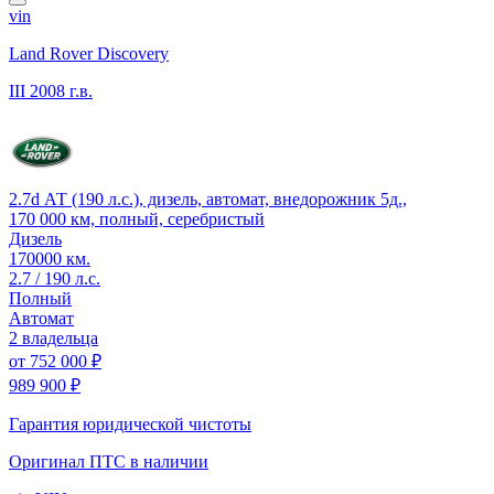
vin
Land Rover Discovery
III
2008 г.в.
2.7d АТ (190 л.с.), дизель, автомат, внедорожник 5д.,
170 000 км, полный, серебристый
Дизель
170000 км.
2.7 / 190 л.с.
Полный
Автомат
2 владельца
от
752 000 ₽
989 900 ₽
Гарантия юридической чистоты
Оригинал ПТС
в наличии