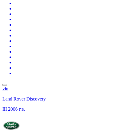
vin
Land Rover Discovery
III
2006 г.в.