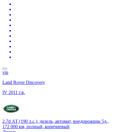
vin
Land Rover Discovery
IV
2011 г.в.
2.7d АТ (190 л.с.), дизель, автомат, внедорожник 5д.,
172 000 км, полный, коричневый
Дизель