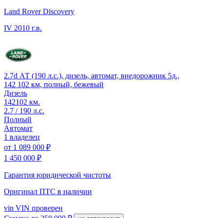
Land Rover Discovery
IV
2010 г.в.
2.7d АТ (190 л.с.), дизель, автомат, внедорожник 5д.,
142 102 км, полный, бежевый
Дизель
142102 км.
2.7 / 190 л.с.
Полный
Автомат
1 владелец
от
1 089 000 ₽
1 450 000 ₽
Гарантия юридической чистоты
Оригинал ПТС
в наличии
vin
VIN проверен