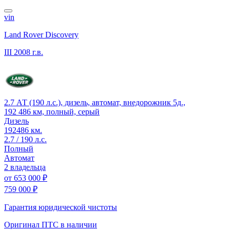
vin
Land Rover Discovery
III
2008 г.в.
2.7 АТ (190 л.с.), дизель, автомат, внедорожник 5д.,
192 486 км, полный, серый
Дизель
192486 км.
2.7 / 190 л.с.
Полный
Автомат
2 владельца
от
653 000 ₽
759 000 ₽
Гарантия юридической чистоты
Оригинал ПТС
в наличии