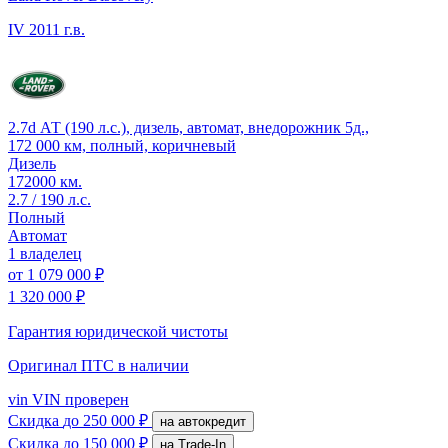
IV
2011 г.в.
2.7d АТ (190 л.с.), дизель, автомат, внедорожник 5д.,
172 000 км, полный, коричневый
Дизель
172000 км.
2.7 / 190 л.с.
Полный
Автомат
1 владелец
от
1 079 000 ₽
1 320 000 ₽
Гарантия юридической чистоты
Оригинал ПТС
в наличии
vin
VIN проверен
Скидка
до 250 000 ₽
на автокредит
Скидка
до 150 000 ₽
на Trade-In