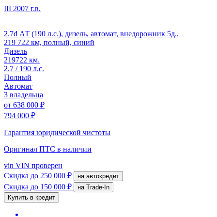
III
2007 г.в.
2.7d АТ (190 л.с.), дизель, автомат, внедорожник 5д.,
219 722 км, полный, синий
Дизель
219722 км.
2.7 / 190 л.с.
Полный
Автомат
3 владельца
от
638 000 ₽
794 000 ₽
Гарантия юридической чистоты
Оригинал ПТС
в наличии
vin
VIN проверен
Скидка
до 250 000 ₽
на автокредит
Скидка
до 150 000 ₽
на Trade-In
Купить в кредит