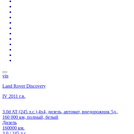
vin
Land Rover Discovery
IV
2011 г.в.
3.0d AT (245 л.с.) 4x4, дизель, автомат, внедорожник 5д.,
160 000 км, полный, белый
Дизель
160000 км.
3.0 / 245 л.с.