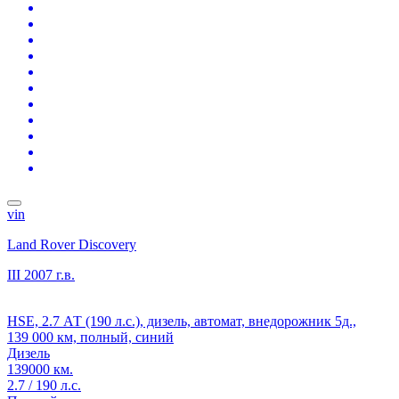
vin
Land Rover Discovery
III
2007 г.в.
HSE, 2.7 АТ (190 л.с.), дизель, автомат, внедорожник 5д.,
139 000 км, полный, синий
Дизель
139000 км.
2.7 / 190 л.с.