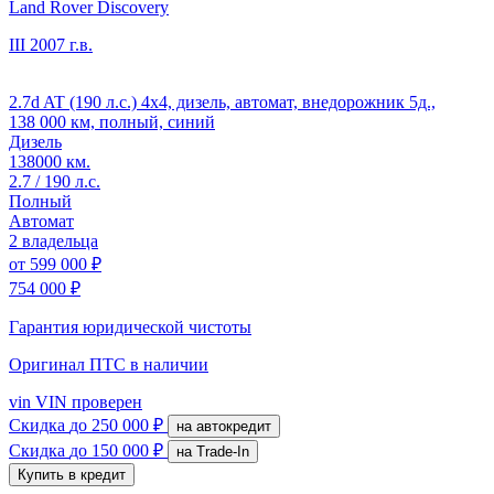
Land Rover Discovery
III
2007 г.в.
2.7d AT (190 л.с.) 4x4, дизель, автомат, внедорожник 5д.,
138 000 км, полный, синий
Дизель
138000 км.
2.7 / 190 л.с.
Полный
Автомат
2 владельца
от
599 000 ₽
754 000 ₽
Гарантия юридической чистоты
Оригинал ПТС
в наличии
vin
VIN проверен
Скидка
до 250 000 ₽
на автокредит
Скидка
до 150 000 ₽
на Trade-In
Купить в кредит