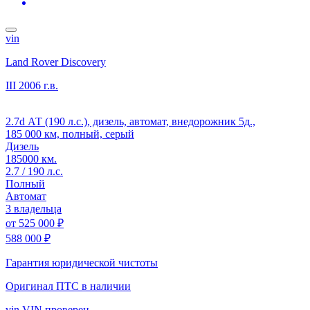
vin
Land Rover Discovery
III
2006 г.в.
2.7d АТ (190 л.с.), дизель, автомат, внедорожник 5д.,
185 000 км, полный, серый
Дизель
185000 км.
2.7 / 190 л.с.
Полный
Автомат
3 владельца
от
525 000 ₽
588 000 ₽
Гарантия юридической чистоты
Оригинал ПТС
в наличии
vin
VIN проверен