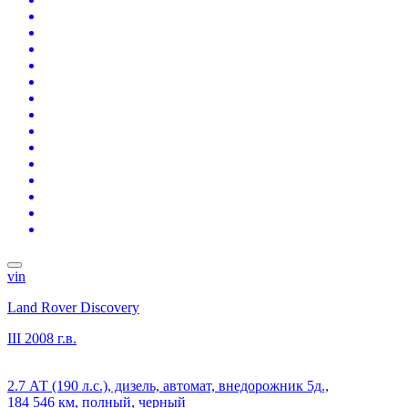
vin
Land Rover Discovery
III
2008 г.в.
2.7 АТ (190 л.с.), дизель, автомат, внедорожник 5д.,
184 546 км, полный, черный