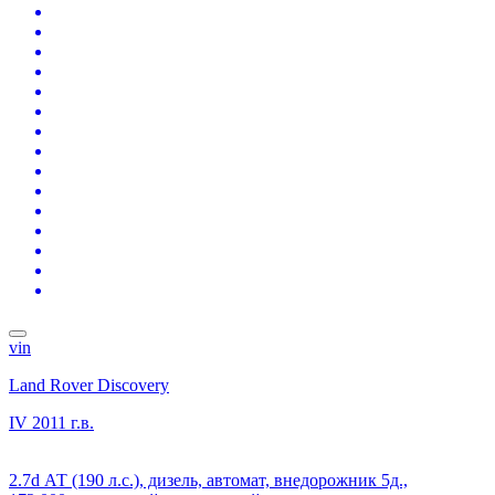
vin
Land Rover Discovery
IV
2011 г.в.
2.7d АТ (190 л.с.), дизель, автомат, внедорожник 5д.,