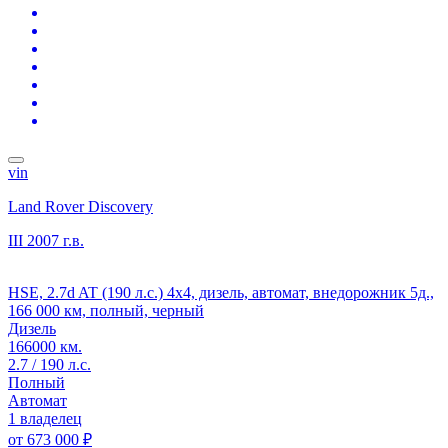
vin
Land Rover Discovery
III
2007 г.в.
HSE, 2.7d AT (190 л.с.) 4x4, дизель, автомат, внедорожник 5д.,
166 000 км, полный, черный
Дизель
166000 км.
2.7 / 190 л.с.
Полный
Автомат
1 владелец
от
673 000 ₽