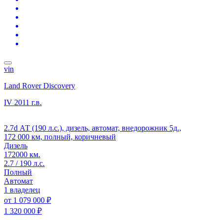
vin
Land Rover Discovery
IV
2011 г.в.
2.7d АТ (190 л.с.), дизель, автомат, внедорожник 5д.,
172 000 км, полный, коричневый
Дизель
172000 км.
2.7 / 190 л.с.
Полный
Автомат
1 владелец
от
1 079 000 ₽
1 320 000 ₽