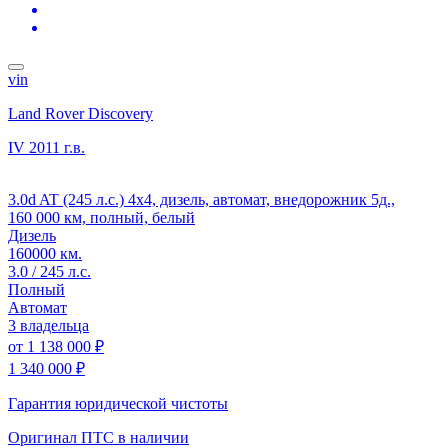
vin
Land Rover Discovery
IV
2011 г.в.
3.0d AT (245 л.с.) 4x4, дизель, автомат, внедорожник 5д.,
160 000 км, полный, белый
Дизель
160000 км.
3.0 / 245 л.с.
Полный
Автомат
3 владельца
от
1 138 000 ₽
1 340 000 ₽
Гарантия юридической чистоты
Оригинал ПТС
в наличии