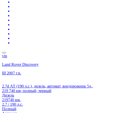
vin
Land Rover Discovery
III
2007 г.в.
2.7d АТ (190 л.с.), дизель, автомат, внедорожник 5д.,
219 740 км, полный, черный
Дизель
219740 км.
2.7 / 190 л.с.
Полный