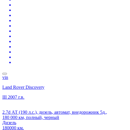
vin
Land Rover Discovery
III
2007 г.в.
2.7d АТ (190 л.с.), дизель, автомат, внедорожник 5д.,
180 000 км, полный, черный
Дизель
180000 км.