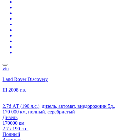
vin
Land Rover Discovery
III
2008 г.в.
2.7d АТ (190 л.с.), дизель, автомат, внедорожник 5д.,
170 000 км, полный, серебристый
Дизель
170000 км.
2.7 / 190 л.с.
Полный
Автомат