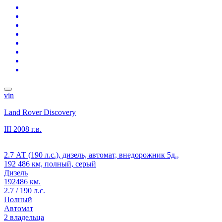
vin
Land Rover Discovery
III
2008 г.в.
2.7 АТ (190 л.с.), дизель, автомат, внедорожник 5д.,
192 486 км, полный, серый
Дизель
192486 км.
2.7 / 190 л.с.
Полный
Автомат
2 владельца