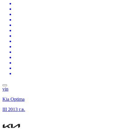
vin
Kia Optima
III
2013 г.в.