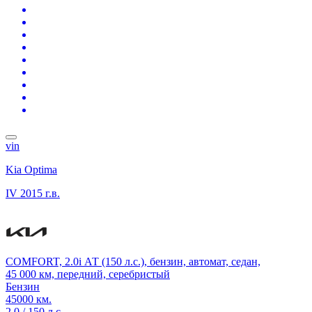
vin
Kia Optima
IV
2015 г.в.
COMFORT, 2.0i АТ (150 л.с.), бензин, автомат, седан,
45 000 км, передний, серебристый
Бензин
45000 км.
2.0 / 150 л.с.