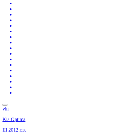
vin
Kia Optima
III
2012 г.в.