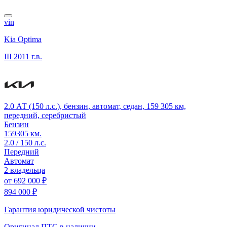
vin
Kia Optima
III
2011 г.в.
2.0 АТ (150 л.с.), бензин, автомат, седан, 159 305 км,
передний, серебристый
Бензин
159305 км.
2.0 / 150 л.с.
Передний
Автомат
2 владельца
от
692 000 ₽
894 000 ₽
Гарантия юридической чистоты
Оригинал ПТС
в наличии