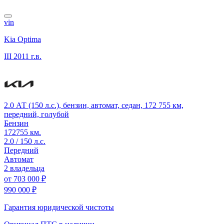
vin
Kia Optima
III
2011 г.в.
2.0 АТ (150 л.с.), бензин, автомат, седан, 172 755 км,
передний, голубой
Бензин
172755 км.
2.0 / 150 л.с.
Передний
Автомат
2 владельца
от
703 000 ₽
990 000 ₽
Гарантия юридической чистоты