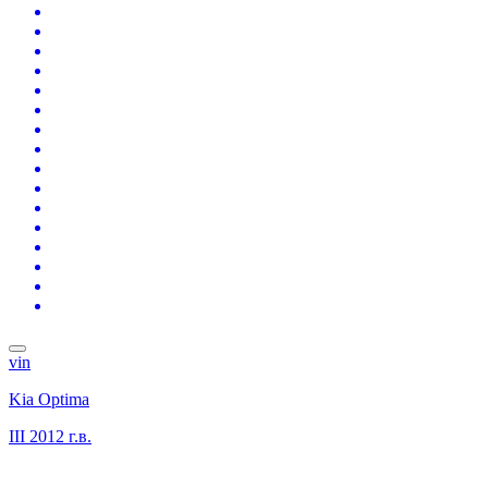
vin
Kia Optima
III
2012 г.в.