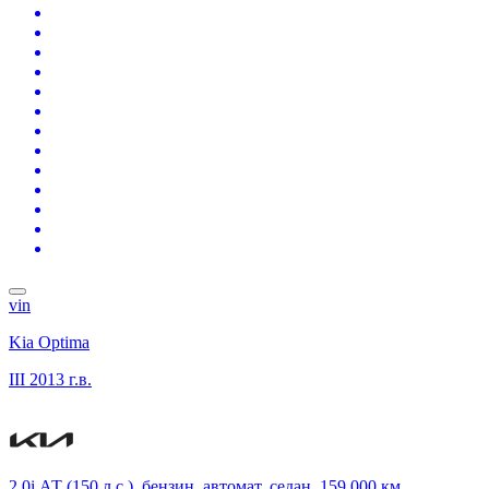
vin
Kia Optima
III
2013 г.в.
2.0i АТ (150 л.с.), бензин, автомат, седан, 159 000 км,