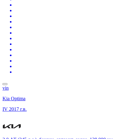
vin
Kia Optima
IV
2017 г.в.