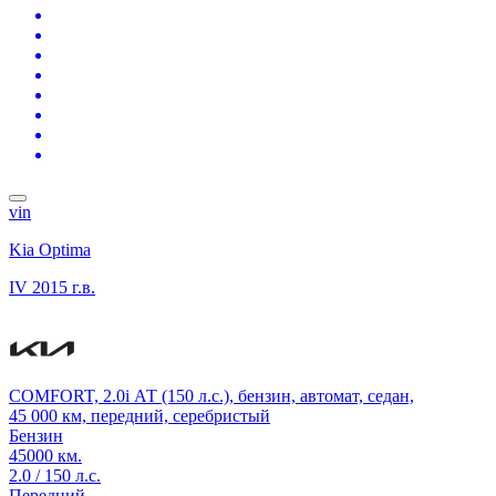
vin
Kia Optima
IV
2015 г.в.
COMFORT, 2.0i АТ (150 л.с.), бензин, автомат, седан,
45 000 км, передний, серебристый
Бензин
45000 км.
2.0 / 150 л.с.
Передний