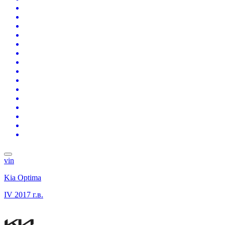
vin
Kia Optima
IV
2017 г.в.