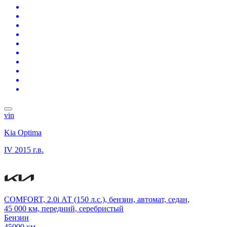
vin
Kia Optima
IV
2015 г.в.
COMFORT, 2.0i АТ (150 л.с.), бензин, автомат, седан,
45 000 км, передний, серебристый
Бензин
45000 км.