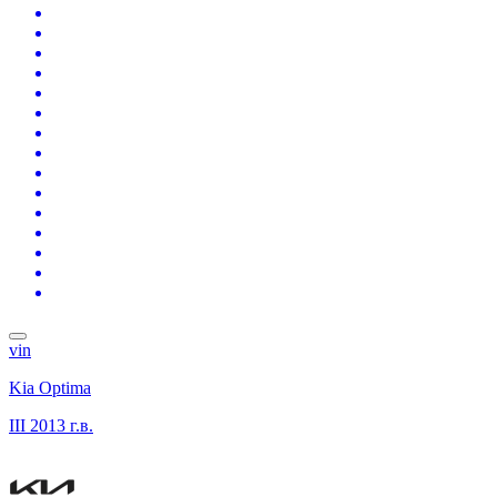
vin
Kia Optima
III
2013 г.в.