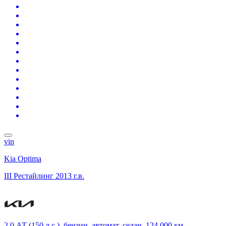
vin
Kia Optima
III Рестайлинг
2013 г.в.
2.0 АТ (150 л.с.), бензин, автомат, седан, 124 000 км,