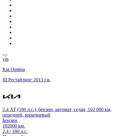
vin
Kia Optima
III Рестайлинг
2013 г.в.
2.4 АТ (180 л.с.), бензин, автомат, седан, 102 000 км,
передний, коричневый
Бензин
102000 км.
2.4 / 180 л.с.