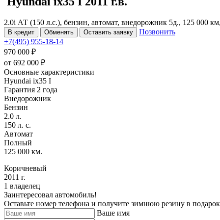
Hyundai ix35
I
2011 г.в.
2.0i АТ (150 л.с.), бензин, автомат, внедорожник 5д., 125 000 
Позвонить
В кредит
Обменять
Оставить заявку
+7(495) 955-18-14
970 000 ₽
от
692 000
₽
Основные характеристики
Hyundai ix35 I
Гарантия 2 года
Внедорожник
Бензин
2.0 л.
150 л. с.
Автомат
Полный
125 000 км.
Коричневый
2011 г.
1 владелец
Заинтересовал автомобиль!
Оставьте номер телефона и получите зимнюю резину в подарок
Ваше имя