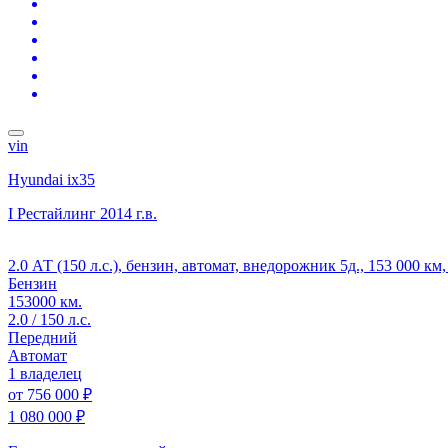
vin
Hyundai ix35
I Рестайлинг
2014 г.в.
2.0 АТ (150 л.с.), бензин, автомат, внедорожник 5д., 153 000 к
Бензин
153000 км.
2.0 / 150 л.с.
Передний
Автомат
1 владелец
от
756 000 ₽
1 080 000 ₽