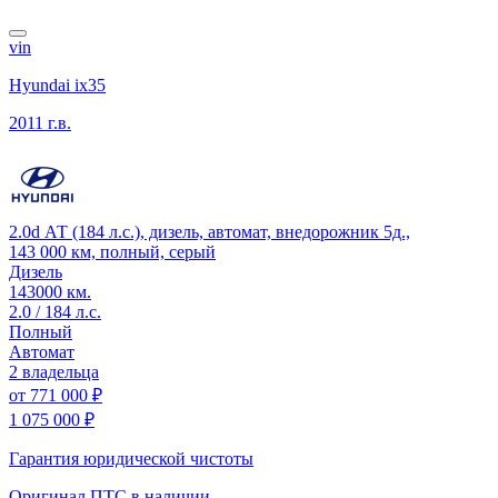
vin
Hyundai ix35
2011 г.в.
2.0d АТ (184 л.с.), дизель, автомат, внедорожник 5д.,
143 000 км, полный, серый
Дизель
143000 км.
2.0 / 184 л.с.
Полный
Автомат
2 владельца
от
771 000 ₽
1 075 000 ₽
Гарантия юридической чистоты
Оригинал ПТС
в наличии