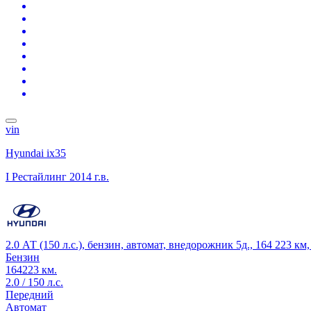
vin
Hyundai ix35
I Рестайлинг
2014 г.в.
2.0 АТ (150 л.с.), бензин, автомат, внедорожник 5д., 164 223 к
Бензин
164223 км.
2.0 / 150 л.с.
Передний
Автомат