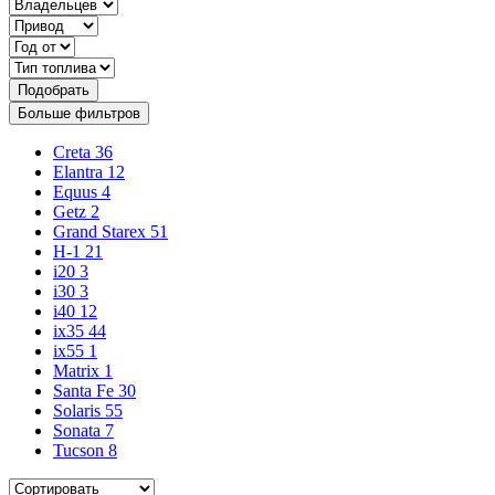
Подобрать
Больше фильтров
Creta
36
Elantra
12
Equus
4
Getz
2
Grand Starex
51
H-1
21
i20
3
i30
3
i40
12
ix35
44
ix55
1
Matrix
1
Santa Fe
30
Solaris
55
Sonata
7
Tucson
8