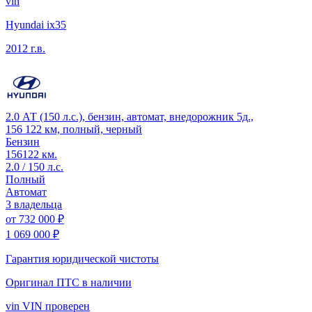
vin
Hyundai ix35
2012 г.в.
2.0 АТ (150 л.с.), бензин, автомат, внедорожник 5д.,
156 122 км, полный, черный
Бензин
156122 км.
2.0 / 150 л.с.
Полный
Автомат
3 владельца
от
732 000 ₽
1 069 000 ₽
Гарантия юридической чистоты
Оригинал ПТС
в наличии
vin
VIN проверен