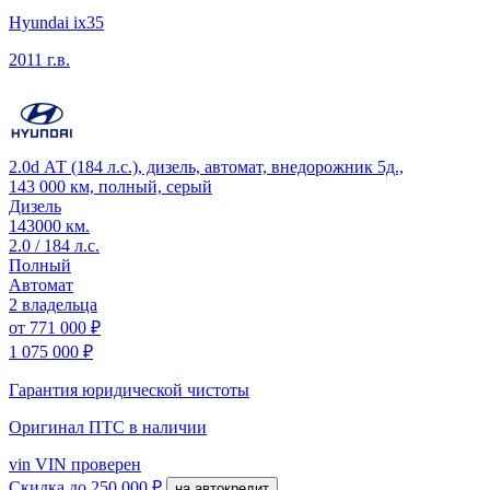
Hyundai ix35
2011 г.в.
2.0d АТ (184 л.с.), дизель, автомат, внедорожник 5д.,
143 000 км, полный, серый
Дизель
143000 км.
2.0 / 184 л.с.
Полный
Автомат
2 владельца
от
771 000 ₽
1 075 000 ₽
Гарантия юридической чистоты
Оригинал ПТС
в наличии
vin
VIN проверен
Скидка
до 250 000 ₽
на автокредит