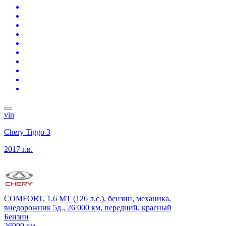
vin
Chery Tiggo 3
2017 г.в.
COMFORT, 1.6 MT (126 л.с.), бензин, механика,
внедорожник 5д., 26 000 км, передний, красный
Бензин
26000 км.