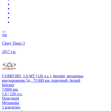
vin
Chery Tiggo 3
2017 г.в.
COMFORT, 1.6 MT (126 л.с.), бензин, механика,
внедорожник 5д., 73 000 км, передний, белый
Бензин
73000 км.
1.6 / 126 л.с.
Передний
Механика
1 владелец