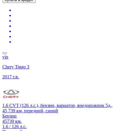
vin
Chery Tiggo 3
2017 г.в.
1.6 CVT (126 л.с.), бензин, вариатор, внедорожник 5д.,
45 739 км, передний, синий
Бензин
45739 км.
1.6 / 126 л.с.