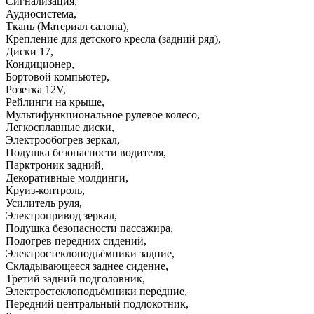
Сигнализация
,
Аудиосистема
,
Ткань (Материал салона)
,
Крепление для детского кресла (задний ряд)
,
Диски 17
,
Кондиционер
,
Бортовой компьютер
,
Розетка 12V
,
Рейлинги на крыше
,
Мультифункциональное рулевое колесо
,
Легкосплавные диски
,
Электрообогрев зеркал
,
Подушка безопасности водителя
,
Парктроник задний
,
Декоративные молдинги
,
Круиз-контроль
,
Усилитель руля
,
Электропривод зеркал
,
Подушка безопасности пассажира
,
Подогрев передних сидений
,
Электростеклоподъёмники задние
,
Складывающееся заднее сидение
,
Третий задний подголовник
,
Электростеклоподъёмники передние
,
Передний центральный подлокотник
,