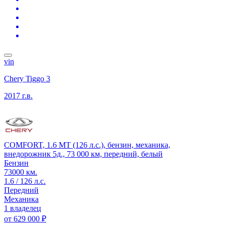
vin
Chery Tiggo 3
2017 г.в.
COMFORT, 1.6 MT (126 л.с.), бензин, механика,
внедорожник 5д., 73 000 км, передний, белый
Бензин
73000 км.
1.6 / 126 л.с.
Передний
Механика
1 владелец
от
629 000 ₽