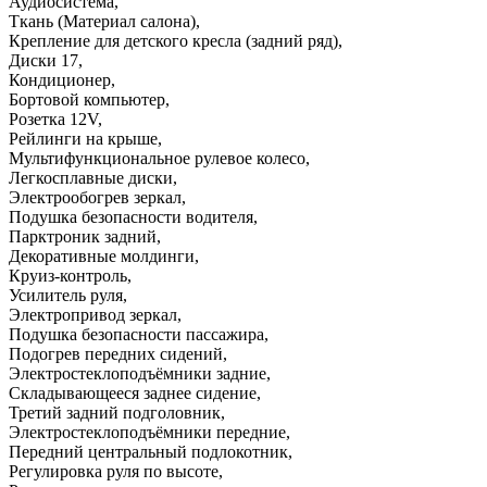
Аудиосистема
,
Ткань (Материал салона)
,
Крепление для детского кресла (задний ряд)
,
Диски 17
,
Кондиционер
,
Бортовой компьютер
,
Розетка 12V
,
Рейлинги на крыше
,
Мультифункциональное рулевое колесо
,
Легкосплавные диски
,
Электрообогрев зеркал
,
Подушка безопасности водителя
,
Парктроник задний
,
Декоративные молдинги
,
Круиз-контроль
,
Усилитель руля
,
Электропривод зеркал
,
Подушка безопасности пассажира
,
Подогрев передних сидений
,
Электростеклоподъёмники задние
,
Складывающееся заднее сидение
,
Третий задний подголовник
,
Электростеклоподъёмники передние
,
Передний центральный подлокотник
,
Регулировка руля по высоте
,