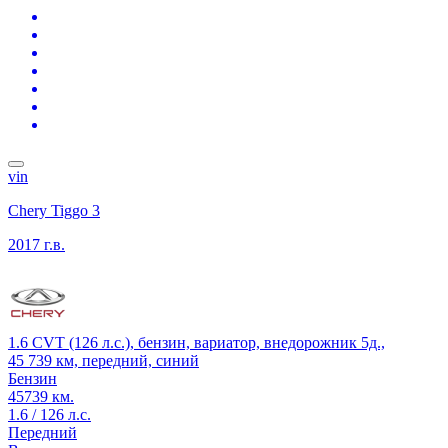
vin
Chery Tiggo 3
2017 г.в.
1.6 CVT (126 л.с.), бензин, вариатор, внедорожник 5д.,
45 739 км, передний, синий
Бензин
45739 км.
1.6 / 126 л.с.
Передний