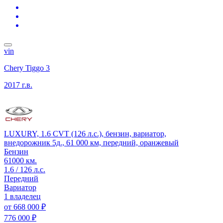
vin
Chery Tiggo 3
2017 г.в.
LUXURY, 1.6 CVT (126 л.с.), бензин, вариатор,
внедорожник 5д., 61 000 км, передний, оранжевый
Бензин
61000 км.
1.6 / 126 л.с.
Передний
Вариатор
1 владелец
от
668 000 ₽
776 000 ₽