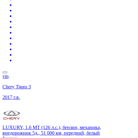
vin
Chery Tiggo 3
2017 г.в.
LUXURY, 1.6 MT (126 л.с.), бензин, механика,
внедорожник 5д., 51 000 км, передний, белый