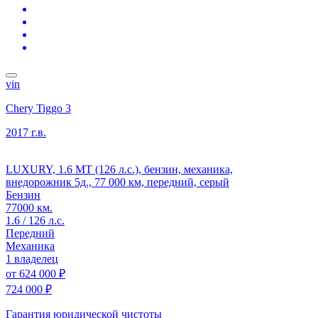
vin
Chery Tiggo 3
2017 г.в.
LUXURY, 1.6 MT (126 л.с.), бензин, механика,
внедорожник 5д., 77 000 км, передний, серый
Бензин
77000 км.
1.6 / 126 л.с.
Передний
Механика
1 владелец
от
624 000 ₽
724 000 ₽
Гарантия юридической чистоты