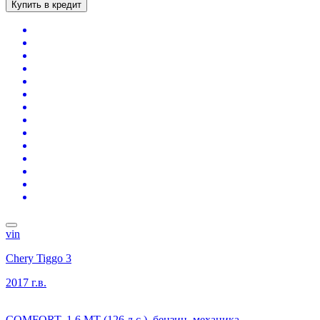
Купить в кредит
vin
Chery Tiggo 3
2017 г.в.
COMFORT, 1.6 MT (126 л.с.), бензин, механика,