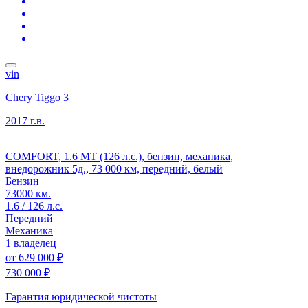
vin
Chery Tiggo 3
2017 г.в.
COMFORT, 1.6 MT (126 л.с.), бензин, механика,
внедорожник 5д., 73 000 км, передний, белый
Бензин
73000 км.
1.6 / 126 л.с.
Передний
Механика
1 владелец
от
629 000 ₽
730 000 ₽
Гарантия юридической чистоты