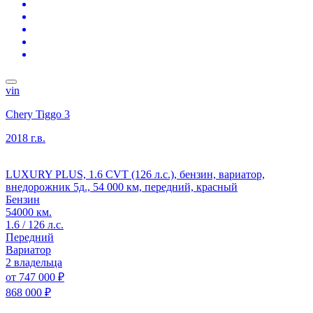
vin
Chery Tiggo 3
2018 г.в.
LUXURY PLUS, 1.6 CVT (126 л.с.), бензин, вариатор,
внедорожник 5д., 54 000 км, передний, красный
Бензин
54000 км.
1.6 / 126 л.с.
Передний
Вариатор
2 владельца
от
747 000 ₽
868 000 ₽