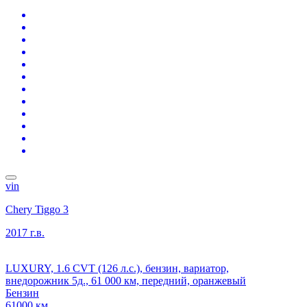
vin
Chery Tiggo 3
2017 г.в.
LUXURY, 1.6 CVT (126 л.с.), бензин, вариатор,
внедорожник 5д., 61 000 км, передний, оранжевый
Бензин
61000 км.