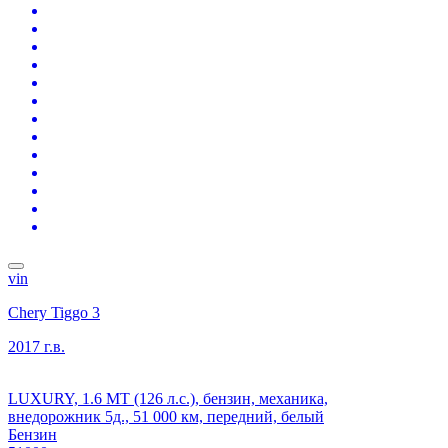
vin
Chery Tiggo 3
2017 г.в.
LUXURY, 1.6 MT (126 л.с.), бензин, механика,
внедорожник 5д., 51 000 км, передний, белый
Бензин