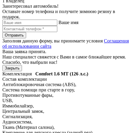
1 владелец
Заинтересовал автомобиль!
Оставьте номер телефона и получите зимнюю резину в
подарок.
Ваше имя
Отправить
Заполняя данную форму, вы принимаете условия
Соглашения
об использовании сайта
Ваша заявка принята.
Наш специалист свяжется с Вами в самое ближайшее время.
Спасибо, что выбрали нас!
Закрыть
Комплектация
Comfort
1.6 MT (126 л.с.)
Состав комплектации
Антиблокировочная система (ABS)
,
Система помощи при старте в гору
,
Противотуманные фары
,
USB
,
Иммобилайзер
,
Центральный замок
,
Сигнализация
,
Аудиосистема
,
Ткань (Материал салона)
,
Крепление для детского кресла (задний ряд)
,