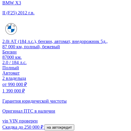
BMW X3
II (F25)
2012 г.в.
2.0i АТ (184 л.с.), бензин, автомат, внедорожник 5д.,
87 000 км, полный, бежевый
Бензин
87000 км.
2.0 / 184 л.с.
Полный
Автомат
2 владельца
от
990 000 ₽
1 390 000 ₽
Гарантия юридической чистоты
Оригинал ПТС
в наличии
vin
VIN проверен
Скидка
до 250 000 ₽
на автокредит