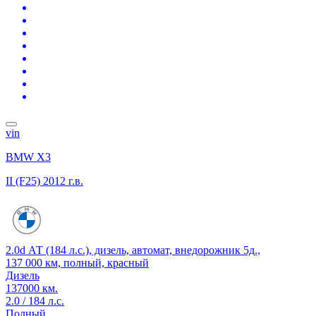
vin
BMW X3
II (F25)
2012 г.в.
2.0d АТ (184 л.с.), дизель, автомат, внедорожник 5д.,
137 000 км, полный, красный
Дизель
137000 км.
2.0 / 184 л.с.
Полный