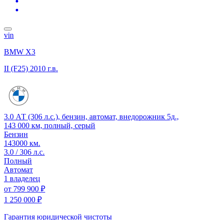
vin
BMW X3
II (F25)
2010 г.в.
3.0 АТ (306 л.с.), бензин, автомат, внедорожник 5д.,
143 000 км, полный, серый
Бензин
143000 км.
3.0 / 306 л.с.
Полный
Автомат
1 владелец
от
799 900 ₽
1 250 000 ₽
Гарантия юридической чистоты