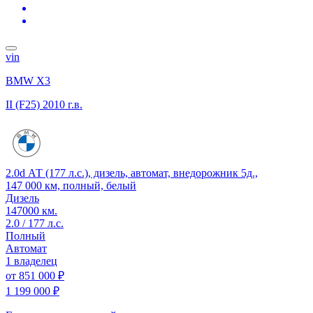
vin
BMW X3
II (F25)
2010 г.в.
2.0d АТ (177 л.с.), дизель, автомат, внедорожник 5д.,
147 000 км, полный, белый
Дизель
147000 км.
2.0 / 177 л.с.
Полный
Автомат
1 владелец
от
851 000 ₽
1 199 000 ₽