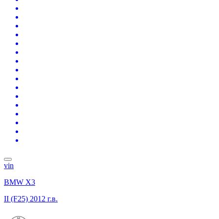
vin
BMW X3
II (F25)
2012 г.в.