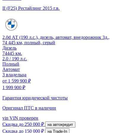
II (F25) Рестайлинг
2015 г.в.
2.0d АТ (190 л.с.), дизель, автомат, внедорожник 3д.,
74 445 км, полный, серый
Дизель
74445 км.
2.0 / 190 л.с.
Полный
Автомат
3 владельца
от
1 599 900 ₽
1 999 900 ₽
Гарантия юридической чистоты
Оригинал ПТС
в наличии
vin
VIN проверен
Скидка
до 250 000 ₽
на автокредит
Скидка
до 150 000 ₽
на Trade-In