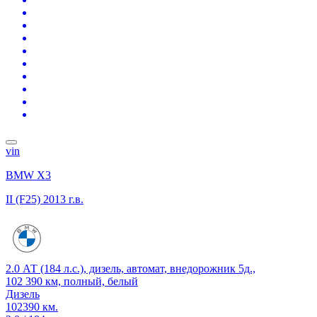
vin
BMW X3
II (F25)
2013 г.в.
2.0 АТ (184 л.с.), дизель, автомат, внедорожник 5д.,
102 390 км, полный, белый
Дизель
102390 км.