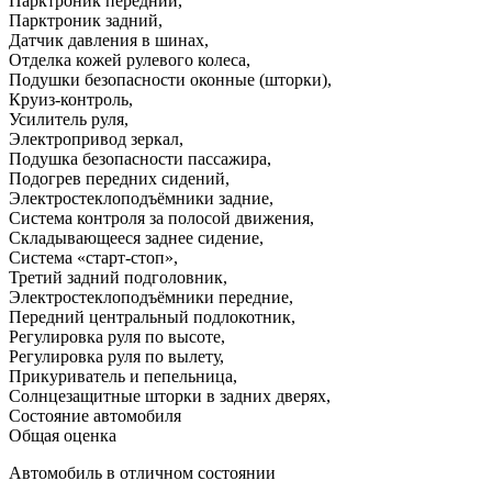
Парктроник передний
,
Парктроник задний
,
Датчик давления в шинах
,
Отделка кожей рулевого колеса
,
Подушки безопасности оконные (шторки)
,
Круиз-контроль
,
Усилитель руля
,
Электропривод зеркал
,
Подушка безопасности пассажира
,
Подогрев передних сидений
,
Электростеклоподъёмники задние
,
Система контроля за полосой движения
,
Складывающееся заднее сидение
,
Система «старт-стоп»
,
Третий задний подголовник
,
Электростеклоподъёмники передние
,
Передний центральный подлокотник
,
Регулировка руля по высоте
,
Регулировка руля по вылету
,
Прикуриватель и пепельница
,
Солнцезащитные шторки в задних дверях
,
Состояние автомобиля
Общая оценка
Автомобиль в отличном состоянии