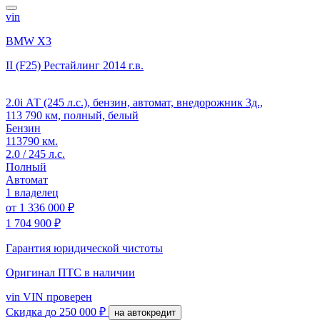
vin
BMW X3
II (F25) Рестайлинг
2014 г.в.
2.0i АТ (245 л.с.), бензин, автомат, внедорожник 3д.,
113 790 км, полный, белый
Бензин
113790 км.
2.0 / 245 л.с.
Полный
Автомат
1 владелец
от
1 336 000 ₽
1 704 900 ₽
Гарантия юридической чистоты
Оригинал ПТС
в наличии
vin
VIN проверен
Скидка
до 250 000 ₽
на автокредит