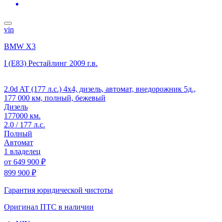
vin
BMW X3
I (E83) Рестайлинг
2009 г.в.
2.0d AT (177 л.с.) 4x4, дизель, автомат, внедорожник 5д.,
177 000 км, полный, бежевый
Дизель
177000 км.
2.0 / 177 л.с.
Полный
Автомат
1 владелец
от
649 900 ₽
899 900 ₽
Гарантия юридической чистоты
Оригинал ПТС
в наличии