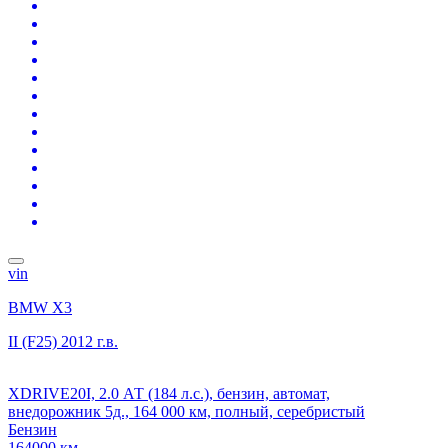
vin
BMW X3
II (F25)
2012 г.в.
XDRIVE20I, 2.0 АТ (184 л.с.), бензин, автомат,
внедорожник 5д., 164 000 км, полный, серебристый
Бензин
164000 км.