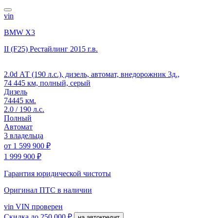
vin
BMW X3
II (F25) Рестайлинг
2015 г.в.
2.0d АТ (190 л.с.), дизель, автомат, внедорожник 3д.,
74 445 км, полный, серый
Дизель
74445 км.
2.0 / 190 л.с.
Полный
Автомат
3 владельца
от
1 599 900 ₽
1 999 900 ₽
Гарантия юридической чистоты
Оригинал ПТС
в наличии
vin
VIN проверен
Скидка
до 250 000 ₽
на автокредит