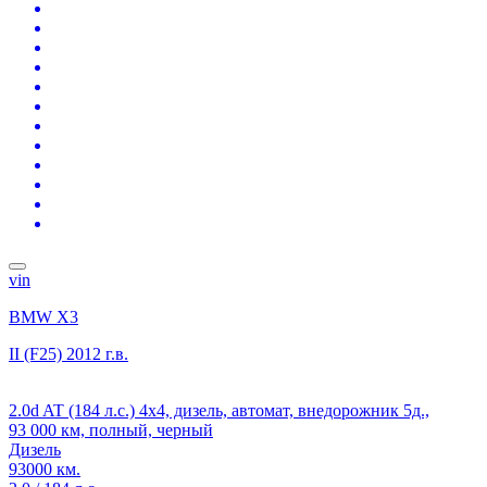
vin
BMW X3
II (F25)
2012 г.в.
2.0d AT (184 л.с.) 4x4, дизель, автомат, внедорожник 5д.,
93 000 км, полный, черный
Дизель
93000 км.