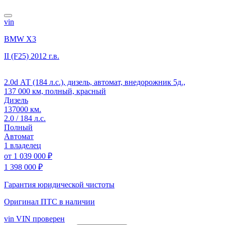
vin
BMW X3
II (F25)
2012 г.в.
2.0d АТ (184 л.с.), дизель, автомат, внедорожник 5д.,
137 000 км, полный, красный
Дизель
137000 км.
2.0 / 184 л.с.
Полный
Автомат
1 владелец
от
1 039 000 ₽
1 398 000 ₽
Гарантия юридической чистоты
Оригинал ПТС
в наличии
vin
VIN проверен