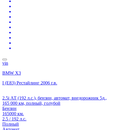
vin
BMW X3
I (E83) Рестайлинг
2006 г.в.
2.5i АТ (192 л.с.), бензин, автомат, внедорожник 5д.,
165 000 км, полный, голубой
Бензин
165000 км.
2.5 / 192 л.с.
Полный
Автомат