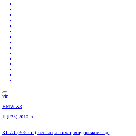
vin
BMW X3
II (F25)
2010 г.в.
3.0 АТ (306 л.с.), бензин, автомат, внедорожник 5д.,